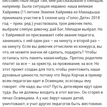
Бессовестные люди там, мне рассказывали о Меладзе,
например. Была ситуация недавно: наша великая
Хайриева (11-летняя Эмилия Хайриева из Мамадыша
принимала участие в 5 сезоне шоу «Голос.Дети» 2018
год – прим. ред.) участвовала, трое девочек пело,
выбрали слепую девочку, дай Бог, Меладзе выбрал. Но
с Хайриевой он присваивает себе звание педагога,
занимаясь с ней один раз – на минуту, и второй раз –
на минуту. Если вы девочек отчислили из конкурса, вы
что, не можете значок ей сделать, подарить? Чтобы
осталась хоть память какая-нибудь. Притом, родители
платят за все – за оркестр, за проживание, за все. Но
этот проект создан для того, чтобы уничтожить наши
духовные ценности, потому что Януш Корчак в пример
всем педагогам идет в Освенцим, эсэсовцы ему
говорят: «Не надо, вы что? Пусть дети-евреи едут одни
туда. Вы не должны входить в этот вагон». Он сгорел в
печах Освенцима. А у нас берут наших детей,
уничтожают, и учат других педагогов быть жестокими.