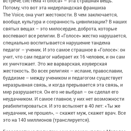
встрече, система «Голоса» – эта страшная вещь.
Потому, что вот эта нидерландская франшиза
The Voice, она учит жестокости. В чем заключается,
вообще, культура и сохранность цивилизации? В наших
святых вещах – это милосердие, доброта, которые
воспевают все религии. В «Голосе» жестко нарушается,
специально воспитывается нарушение тандема
педагог – ученик. И это самое страшное в «Голосе»: он
учит, что сам педагог набирает их 16 человек, и он сам
их уничтожает. Это же варварская, изуверская
жестокость. Во всех религиях – исламе, православии,
буддизме – между учеником и педагогом существует
неразрывная связь, и когда прерывается эта связь, и
мир разрушается. Он его не выбрал – он сделал его
неудачником. И самое главное, у них нет возможности
реабилитироваться. И это вспыхнет в 40 лет: «Ты же
неудачник, не прошел», – скажет муж, скажет врач. Все
это на 140 миллионов (транслируется).