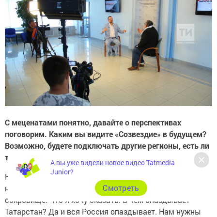
С меценатами понятно, давайте о перспективах
поговорим. Каким вы видите «Созвездие» в будущем?
Возможно, будете подключать другие регионы, есть ли
такие планы?
А вы уже видели новое видео Tatmedia
Junior?
Нет, нет, я и Минтимеру Шариповичу сказал, что это
Cмотреть
наш закрытый татарстанский бренд, это наше
сокровище. Что я хочу сказать. В чем опаздывает
Татарстан? Да и вся Россия опаздывает. Нам нужны