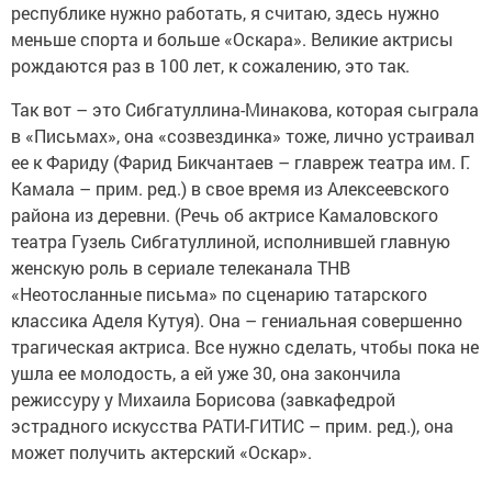
республике нужно работать, я считаю, здесь нужно
меньше спорта и больше «Оскара». Великие актрисы
рождаются раз в 100 лет, к сожалению, это так.
Так вот – это Сибгатуллина-Минакова, которая сыграла
в «Письмах», она «созвездинка» тоже, лично устраивал
ее к Фариду (Фарид Бикчантаев – главреж театра им. Г.
Камала – прим. ред.) в свое время из Алексеевского
района из деревни. (Речь об актрисе Камаловского
театра Гузель Сибгатуллиной, исполнившей главную
женскую роль в сериале телеканала ТНВ
«Неотосланные письма» по сценарию татарского
классика Аделя Кутуя). Она – гениальная совершенно
трагическая актриса. Все нужно сделать, чтобы пока не
ушла ее молодость, а ей уже 30, она закончила
режиссуру у Михаила Борисова (завкафедрой
эстрадного искусства РАТИ-ГИТИС – прим. ред.), она
может получить актерский «Оскар».