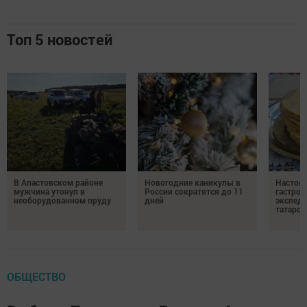
Топ 5 новостей
В Апастовском районе
Новогодние каникулы в
Настоя
мужчина утонул в
России сократятся до 11
гастро
необорудованном пруду
дней
экспеди
татарск
ОБЩЕСТВО