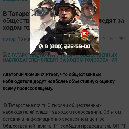
В Татарстане почти 3 тысячи
общественных наблюдателей следят за
ходом голосования
автор,
18 марта 2018 - 09:12
3553
0
0
Анатолий Фомин считает, что общественные
наблюдатели дадут наиболее объективную оценку
всему происходящему.
В Татарстане почти 3 тысячи общественных
наблюдателей следят за ходом голосования. Об этом
сегодня в информационно-экспертном центре
Общественной палаты РТ сообщил председатель ОП РТ