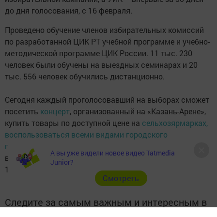
до дня голосования, с 16 февраля.
Проведено обучение членов избирательных комиссий
по разработанной ЦИК РТ учебной программе и учебно-
методической программе ЦИК России. 11 тыс. 230
человек были обучены на выездных семинарах и 20
тыс. 556 человек обучились дистанционно.
Сегодня каждый проголосовавший на выборах сможет
посетить
концерт
, организованный на «Казань-Арене»,
купить товары по доступной цене на
сельхозярмарках,
воспользоваться всеми видами городского
пассажирского транспорта
бесплатно, побывать на
А вы уже видели новое видео Tatmedia
выставке «Моя Россия», которая открылась во всех
Junior?
162 школах на прошлой неделе.
Cмотреть
Следите за самым важным и интересным в
Telegram-канале
Татмедиа