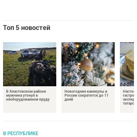
Топ 5 новостей
В Апастовском районе
Новогодние каникулы в
Настоя
мужчина утонул в
России сократятся до 11
гастро
необорудованном пруду
дней
экспеди
татарск
В РЕСПУБЛИКЕ