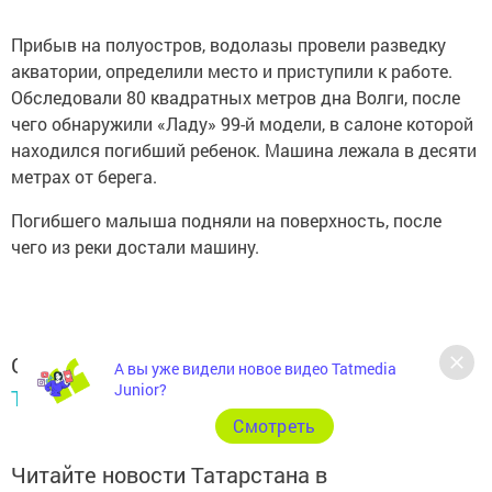
Прибыв на полуостров, водолазы провели разведку
акватории, определили место и приступили к работе.
Обследовали 80 квадратных метров дна Волги, после
чего обнаружили «Ладу» 99-й модели, в салоне которой
находился погибший ребенок. Машина лежала в десяти
метрах от берега.
Погибшего малыша подняли на поверхность, после
чего из реки достали машину.
Следите за самым важным и интересным в
А вы уже видели новое видео Tatmedia
Junior?
Telegram-канале
Татмедиа
Cмотреть
Читайте новости Татарстана в