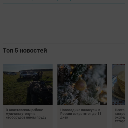
Топ 5 новостей
В Апастовском районе
Новогодние каникулы в
Настоя
мужчина утонул в
России сократятся до 11
гастро
необорудованном пруду
дней
экспеди
татарск