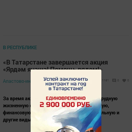
В РЕСПУБЛИКЕ
«В Татарстане завершается акция
«Ярдәм янәшә! Помощь рядом!»
Апастово-информ,
29 июня 2020 - 14:00
1181
0
0
За время акции татарстанцы, попавшие в трудную
жизненную ситуацию, получили волонтёрскую,
финансовую, информационную, образовательную и
другие виды помощи.