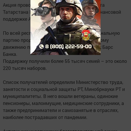
Акция проводится по инициативе Президента
Татарстана Рустама Минниханова и при финансовой
поддержке Ак Барс Банка.
По всей республике волонтеры развозят финальную
партию продуктовых наборов.К волонтерскому
движению присоединились и сотрудники Ак Барс
Банка.
Поддержку получили более 55 тысяч семей – это около
220 тысяч наборов.
Список получателей определили Министерство труда,
занятости и социальной защиты РТ, Минобрнауки РТ и
муниципалитеты. В него вошли ветераны, одинокие
пенсионеры, малоимущие, медицинские сотрудники, а
также предприниматели и самозанятые в отраслях,
наиболее пострадавших от пандемии.