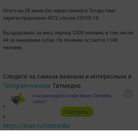
Итого на 28 июня (по нарастанию) в Татарстане
зарегистрировано 4472 случая COVID-19.
Выздоровело за весь период 3309 человек, в том числе
44 за минувшие сутки. На лечении остается 1148
человек.
Следите за самым важным и интересным в
Telegram-канале
Татмедиа
А вы уже видели новое видео Tatmedia
Junior?
Читайте новости Татарстана в
Cмотреть
национальном мессенджере MАХ:
https://max.ru/tatmedia