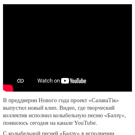
В преддверии Нового года проект «СалаваТік»
выпустил новый клип. Видео, где творческий
коллектив исполнил колыбельную песню «Бәллү»,
появилось сегодня на канале YouTube.
С колыбельной песней «Бәллү» в исполнении