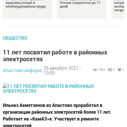
мужчина утонул в
России сократятся до 11
гастро
необорудованном пруду
дней
экспеди
татарск
ОБЩЕСТВО
11 лет посвятил работе в районных
электросетях
26 декабря 2021 -
Апастово-информ,
1584
0
1
10:00
Ильназ Ахметзянов из Апастово проработал в
организации районных электросетей более 11 лет.
Работает на «КамАЗ»е. Участвует в ремонте
электросетей.