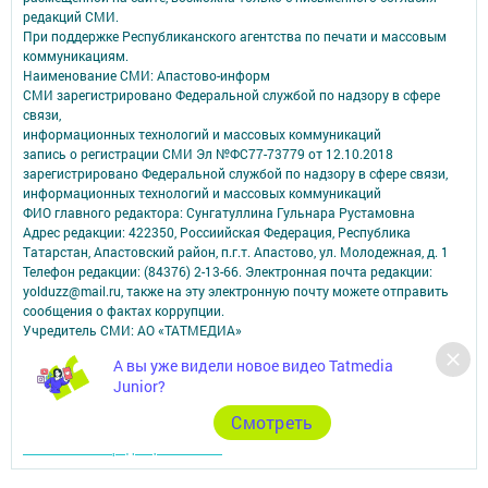
редакций СМИ.
При поддержке Республиканского агентства по печати и массовым
коммуникациям.
Наименование СМИ: Апастово-информ
СМИ зарегистрировано Федеральной службой по надзору в сфере
связи,
информационных технологий и массовых коммуникаций
запись о регистрации СМИ Эл №ФС77-73779 от 12.10.2018
зарегистрировано Федеральной службой по надзору в сфере связи,
информационных технологий и массовых коммуникаций
ФИО главного редактора: Сунгатуллина Гульнара Рустамовна
Адрес редакции: 422350, Россиийская Федерация, Республика
Татарстан, Апастовский район, п.г.т. Апастово, ул. Молодежная, д. 1
Телефон редакции: (84376) 2-13-66. Электронная почта редакции:
yolduzz@mail.ru, также на эту электронную почту можете отправить
сообщения о фактах коррупции.
Учредитель СМИ: АО «ТАТМЕДИА»
А вы уже видели новое видео Tatmedia
Антикоррупционная политика
Junior?
АО «ТАТМЕДИА» использует «cookie»
для персонализации сервисов и
удобства пользователей сайтом.
Cмотреть
Использование «cookie» можно отменить в настройках браузера.
Политика конфиденциальности