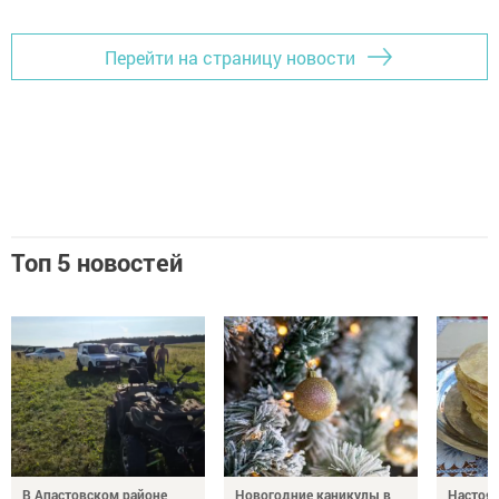
Перейти на страницу новости
Топ 5 новостей
В Апастовском районе
Новогодние каникулы в
Настоя