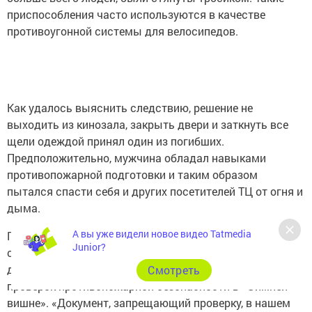
приспособления часто используются в качестве
противоугонной системы для велосипедов.
Как удалось выяснить следствию, решение не
выходить из кинозала, закрыть двери и заткнуть все
щели одеждой принял один из погибших.
Предположительно, мужчина обладал навыками
противопожарной подготовки и таким образом
пытался спасти себя и других посетителей ТЦ от огня и
дыма.
А вы уже видели новое видео Tatmedia
Председатель СКР Александр Бастрыкин заявил, что
Junior?
следствием установлены высокопоставленные
должностные лица, препятствовавшие проведению
Cмотреть
проверок противопожарной безопасности в «Зимней
вишне». «Документ, запрещающий проверку, в нашем