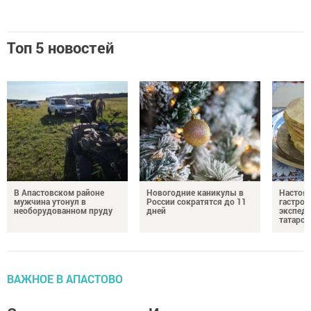
Топ 5 новостей
В Апастовском районе
Новогодние каникулы в
Настоя
мужчина утонул в
России сократятся до 11
гастро
необорудованном пруду
дней
экспеди
татарск
ВАЖНОЕ В АПАСТОВО