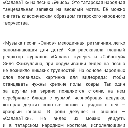
«СалаваТік» на песню «Әнисә». Это татарская народная
танцевальная запевка на веселый мотив. Её можно
считать классическим образцом татарского народного
творчества.
«Музыка песни «Әнисә» мелодичная, ритмичная, легко
запоминающая для детей. Как рассказала главный
редактор журналов «Салават күпере» и «Сабантуй»
Зиля Файзуллина, при обдумывании видео на песню
не возникло никаких трудностей. На основе народных
слов появилась картинка для видеоряда: чтобы
станцевать нужны крепкие полы, ковры. Так один
за другим на экране появляется столик, на нем
серебряные блюда с хурмой, чернобровая девушка,
которая держит золотые ложки, а рядом с ней —
храбрый юноша. В роли девушек и юношей —
«СалаваTіки». На видео их можно увидеть
и в татарском народном костюме, исполняющими