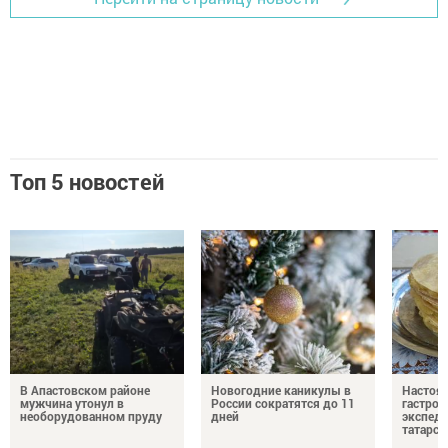
Топ 5 новостей
В Апастовском районе
Новогодние каникулы в
Настоя
мужчина утонул в
России сократятся до 11
гастро
необорудованном пруду
дней
экспеди
татарск