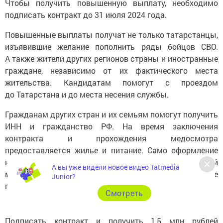
Чтобы получить повышенную выплату, необходимо
подписать контракт до 31 июля 2024 года.
Повышенные выплаты получат не только татарстанцы,
изъявившие желание пополнить ряды бойцов СВО.
А также жители других регионов страны и иностранные
граждане, независимо от их фактического места
жительства. Кандидатам помогут с проездом
до Татарстана и до места несения службы.
Гражданам других стран и их семьям помогут получить
ИНН и гражданство РФ. На время заключения
контракта и прохождения медосмотра
предоставляется жилье и питание. Само оформление
на службу занимает от нескольких часов до двух дней
А вы уже видели новое видео Tatmedia
максимум. Также будет проведено боевое слаживание
Junior?
подписавших контракт в Татарстане.
Cмотреть
Подписать контракт и получить 1,5 млн рублей