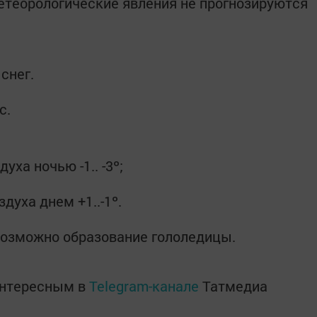
етеорологические явления не прогнозируются
снег.
с.
ха ночью -1.. -3º;
уха днем +1..-1º.
возможно образование гололедицы.
интересным в
Telegram-канале
Татмедиа