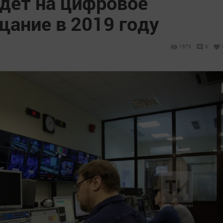
йдет на цифровое
щание в 2019 году
1573
0