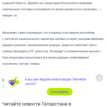
в данной области. Давайте на территории Иннополиса проведем
электронное тестовое голосование по вопросам местного значения», —
говорит он.
Малькевич также подчеркнул, что в период голосования республику
с учетом ее национального характера активно атакуют разными фейками.
Однако в регионе «великолепная реакция, грамотно работают пресс-
служба Президента РТ, агентство „Татмедиа“ и телевизионные каналы».
Они оперативно разъясняют все происходящее, информируют
население, считает спикер.
Следите за самым важным и интересным в
А вы уже видели новое видео Tatmedia
Junior?
Telegram-канале
Татмедиа
Cмотреть
Читайте новости Татарстана в