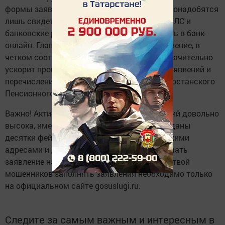
формы заявления не возникает, под рукой понадобятся
лишь свидетельство о рождении детей, СНИЛС и
банковские реквизиты, их можно посмотреть в банк-
онлайн. Главное правильно заполнить заявление, в
четком соответствии с документами, что значительно
ускорит процесс обработки поступивших заявлений и
перечисление выплат»,- отметил глава татарстанского
Пенсионного фонда Эдуард Вафин.
Важно! Активность семей в подаче заявлений довольно
высока, именно поэтому мошенниками созданы
десятки фейковых интернет сайтов, с похожими
адресами и дизайном, где якобы можно подать
заявление на выплаты. Чтобы не стать жертвой
мошенников заполнять заявления необходимо только
на официальном сайте gosuslugi.ru.
Следите за самым важным и интересным в