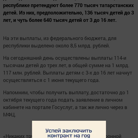
республике претендуют более 770 тысяч татарстанских
детей. Из них, предположительно, 136 тысяч детей до 3
лет, и чуть более 640 тысяч детей от 3 до 16 лет.
На эти выплаты, из федерального бюджета, для
республики выделено около 8,5 млрд. рублей.
На сегодняшний день осуществлены выплаты 114-и
тысячам детей до трех лет, в общей сумме на 1 млрд.
117 млн. рублей. Выплаты детям с 3-х до 16 лет начнут
осуществляться с 1 июня текущего года.
Напомним, чтобы получить выплату, достаточно до 1
октября текущего года подать заявление в личном
кабинете на портале Госуслуг, а так же лично через в
МФЦ.
«Никаких трудностей при заполнении электронной