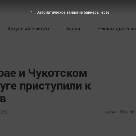
6
Автоматическое закрытие баннера через
Актуальное видео
Акция
Рекламодателя
рае и Чукотском
уге приступили к
ов
13:10
841
0