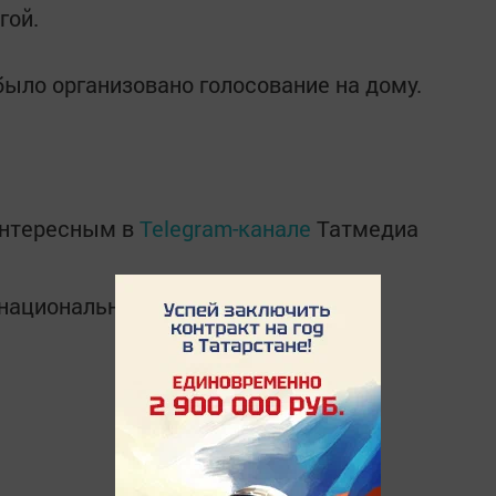
гой.
было организовано голосование на дому.
интересным в
Telegram-канале
Татмедиа
в национальном мессенджере MАХ: