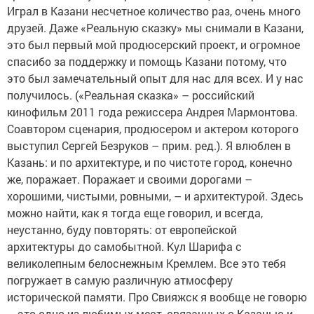
Играл в Казани несчетное количество раз, очень много
друзей. Даже «Реальную сказку» мы снимали в Казани,
это был первый мой продюсерский проект, и огромное
спасибо за поддержку и помощь Казани потому, что
это был замечательный опыт для нас для всех. И у нас
получилось. («Реальная сказка» – российский
кинофильм 2011 года режиссера Андрея Мармонтова.
Соавтором сценария, продюсером и актером которого
выступил Сергей Безруков – прим. ред.). Я влюблен в
Казань: и по архитектуре, и по чистоте город, конечно
же, поражает. Поражает и своими дорогами –
хорошими, чистыми, ровными, – и архитектурой. Здесь
можно найти, как я тогда еще говорил, и всегда,
неустанно, буду повторять: от европейской
архитектуры до самобытной. Кул Шарифа с
великолепным белоснежным Кремлем. Все это тебя
погружает в самую различную атмосферу
исторической памяти. Про Свияжск я вообще не говорю
– это одно из любимых мест, связанных с Казанью и