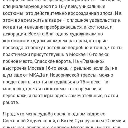
специализирующиеся по 16-у веку, уникальные
костюмы: это действительно воссозданная эпоха. И в
этом во всем жить в кадре – сплошное удовольствие,
когда ты и внешне преображаешься, и костюмы, и
декорации. Все это благодаря художникам по
костюмам и художникам-декораторам, которые
воссоздают эпоху настолько подробно и точно, что ты
практически присутствуешь в Москве 16-го века:
лобное место, Спасские ворота. На «Главкино»
выстроена Москва 16-го века. И реально, если бы не
шум еще от МКАДа и Новорижской трассы, можно
представить, что ты находишься в 16-м веке – и
массовка, одетая в костюмы того времени, и
персонажи, и партнеры здесь замечательные, в этой
работе.
Я рад, что меня судьба свела в одном кадре со
Светланой Ходченковой, с Витей Сухоруковым. С ними я
снимаюсь впервые, с Андреем Мерзликиным это наш