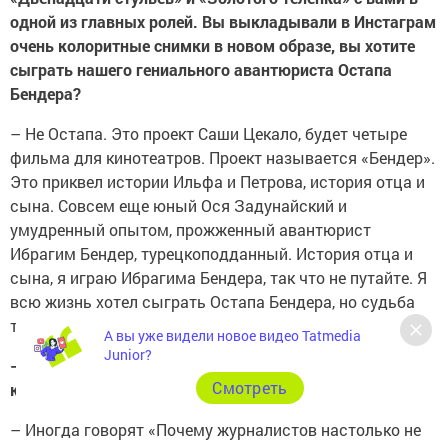
одной из главных ролей. Вы выкладывали в Инстаграм
очень колоритные снимки в новом образе, вы хотите
сыграть нашего гениального авантюриста Остапа
Бендера?
– Не Остапа. Это проект Саши Цекало, будет четыре
фильма для кинотеатров. Проект называется «Бендер».
Это приквел истории Ильфа и Петрова, история отца и
сына. Совсем еще юный Ося Задунайский и
умудренный опытом, прожженный авантюрист
Ибрагим Бендер, турецкоподданный. История отца и
сына, я играю Ибрагима Бендера, так что не путайте. Я
всю жизнь хотел сыграть Остапа Бендера, но судьба
так распорядилась, что мне досталась роль папы.
А вы уже видели новое видео Tatmedia
Junior?
– Что дальше, какие роли еще впереди? Откройте
Cмотреть
какой-нибудь секрет, Сергей.
– Иногда говорят «Почему журналистов настолько не