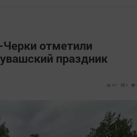
р-Черки отметили
увашский праздник
647
0