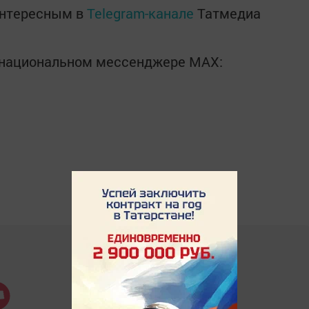
интересным в
Telegram-канале
Татмедиа
в национальном мессенджере MАХ: