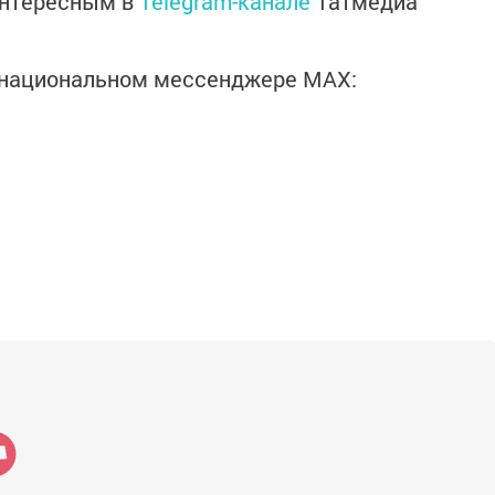
интересным в
Telegram-канале
Татмедиа
в национальном мессенджере MАХ: