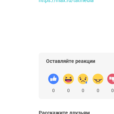
https://max.ru/tatmedia
Оставляйте реакции
0
0
0
0
0
Расскажите друзьям