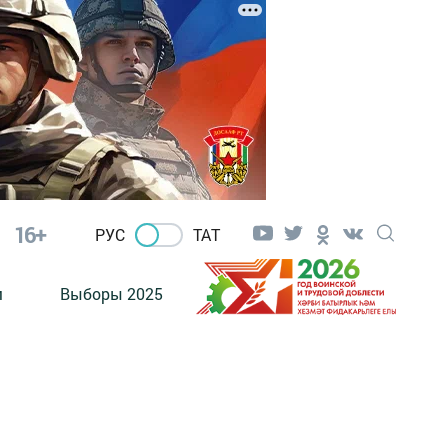
16+
РУС
ТАТ
м
Выборы 2025