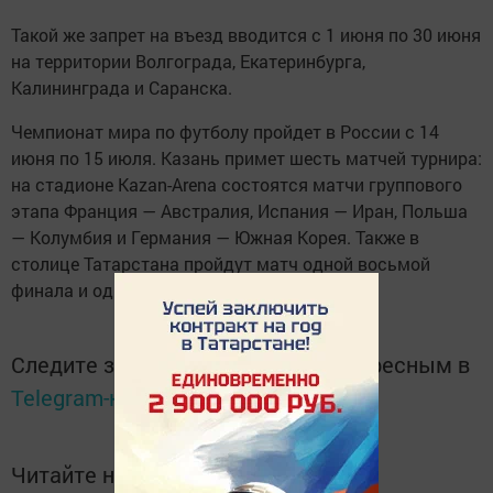
Такой же запрет на въезд вводится с 1 июня по 30 июня
на территории Волгограда, Екатеринбурга,
Калининграда и Саранска.
Чемпионат мира по футболу пройдет в России с 14
июня по 15 июля. Казань примет шесть матчей турнира:
на стадионе Kazan-Arena состоятся матчи группового
этапа Франция — Австралия, Испания — Иран, Польша
— Колумбия и Германия — Южная Корея. Также в
столице Татарстана пройдут матч одной восьмой
финала и один четвертьфинал.
Следите за самым важным и интересным в
Telegram-канале
Татмедиа
Читайте новости Татарстана в