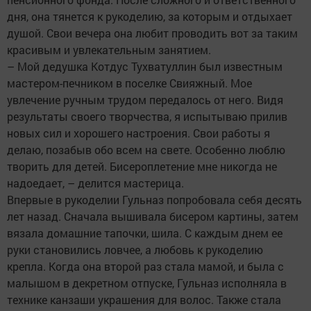
дня, она тянется к рукоделию, за которым и отдыхает
душой. Свои вечера она любит проводить вот за таким
красивым и увлекательным занятием.
– Мой дедушка Котдус Тухватуллин был известным
мастером-печником в поселке Свияжный. Мое
увлечение ручным трудом передалось от него. Видя
результаты своего творчества, я испытываю прилив
новых сил и хорошего настроения. Свои работы я
делаю, позабыв обо всем на свете. Особенно люблю
творить для детей. Бисероплетение мне никогда не
надоедает, – делится мастерица.
Впервые в рукоделии Гульназ попробовала себя десять
лет назад. Сначала вышивала бисером картины, затем
вязала домашние тапочки, шила. С каждым днем ее
руки становились ловчее, а любовь к рукоделию
крепла. Когда она второй раз стала мамой, и была с
малышом в декретном отпуске, Гульназ исполняла в
технике канзаши украшения для волос. Также стала