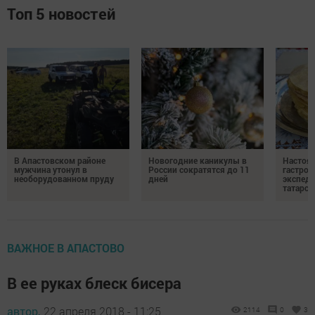
Топ 5 новостей
В Апастовском районе
Новогодние каникулы в
Настоя
мужчина утонул в
России сократятся до 11
гастро
необорудованном пруду
дней
экспеди
татарск
ВАЖНОЕ В АПАСТОВО
В ее руках блеск бисера
автор,
22 апреля 2018 - 11:25
2114
0
3