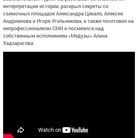
интерпретации истории, раскрыл секреты со
съемочных площадок Александра Цекало, Алексея
Андрианова и Игоря Угольникова, а также посетовал на
непрофессионализм СМИ и посмеялся над
собственным исполнением «Медузы» Алана
Хадзарагова.