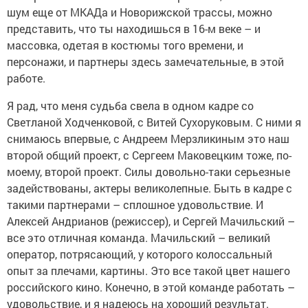
шум еще от МКАДа и Новорижской трассы, можно
представить, что ты находишься в 16-м веке – и
массовка, одетая в костюмы того времени, и
персонажи, и партнеры здесь замечательные, в этой
работе.
Я рад, что меня судьба свела в одном кадре со
Светланой Ходченковой, с Витей Сухоруковым. С ними я
снимаюсь впервые, с Андреем Мерзликиным это наш
второй общий проект, с Сергеем Маковецким тоже, по-
моему, второй проект. Силы довольно-таки серьезные
задействованы, актеры великолепные. Быть в кадре с
такими партнерами – сплошное удовольствие. И
Алексей Андрианов (режиссер), и Сергей Мачильский –
все это отличная команда. Мачильский – великий
оператор, потрясающий, у которого колоссальный
опыт за плечами, картины. Это все такой цвет нашего
российского кино. Конечно, в этой команде работать –
удовольствие, и я надеюсь на хороший результат.