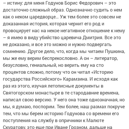
– истину: для меня Годунов Борис Федорович – это
достаточно сложный образ. Однозначно судить о нем
как о неком царедворце… Уж тем более это совсем не
доказанная история, которая чернит его род и
провоцирует нас на некое негативное отношение к нему
– я имею в виду убийство царевича Дмитрия. Все это
не доказано, и все это можно и нужно подвергать
сомнению. Другое дело, что, когда мы читаем Пушкина,
мы же ему верим беспрекословно. А он – литератор,
безусловно, гениальный, но верить ему на сто
процентов сложно, потому что он читал «Историю
государства Российского» Карамзина. И исходя как
раз из этого, изучая летописные документы в
Святогорском монастыре в те стародавние времена,
написал свою версию. У него она тоже однозначная, но
мы, я думаю, поспорим. Тем более, наш размах покруче
тем, что мы берем историю Годунова со времени его
поступления на службу в опричники к Малюте
Скуратову, это еще при Иване Грозном, дальше на