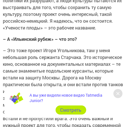
политики их разрушают, а люди культуры пытаются их
выстраивать для того, чтобы сохранить ту самую
культуру, поэтому проект очень интересный, такой
российско-немецкий. Я надеюсь, что он состоится.
«Учености плоды» – это рабочее название.
– А «Ильинский рубеж» – что это?
– Это тоже проект Игоря Угольникова, там у меня
небольшая роль сержанта Старчака. Это историческое
кино, основанное на документальных материалах – те
самые знаменитые подольские курсанты, которые
встали на защиту Москвы. Дорога на Москву
практически была открыта, и они встали против танков
и почти все погибли, но не пропустили врага. Конечно,
А вы уже видели новое видео Tatmedia
это абсолютно героический поступок совсем юных,
Junior?
молодых – это ведь выпускники училища, будущие
Cмотреть
офицеры. Им было по 18-19 лет, и они, тем не менее,
встали и не пропустили врага. Это очень важный и
нужный проект для того, чтобы показать современной