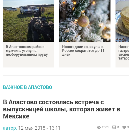
В Апастовском районе
Новогодние каникулы в
Настоя
мужчина утонул в
России сократятся до 11
гастро
необорудованном пруду
дней
экспеди
татарск
ВАЖНОЕ В АПАСТОВО
В Апастово состоялась встреча с
выпускницей школы, которая живет в
Мексике
автор,
12 мая 2018 - 13:11
2081
0
3