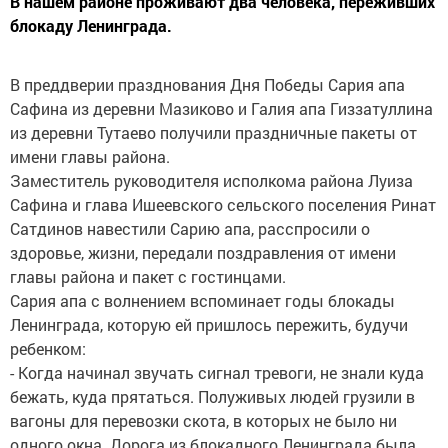
В нашем районе проживают два человека, переживших
блокаду Ленинграда.
В преддверии празднования Дня Победы Сария апа
Сафина из деревни Мазиково и Галия апа Гиззатуллина
из деревни Тутаево получили праздничные пакеты от
имени главы района.
Заместитель руководителя исполкома района Луиза
Сафина и глава Ишеевского сельского поселения Ринат
Сатдинов навестили Сарию апа, расспросили о
здоровье, жизни, передали поздравления от имени
главы района и пакет с гостинцами.
Сария апа с волнением вспоминает годы блокады
Ленинграда, которую ей пришлось пережить, будучи
ребенком:
- Когда начинал звучать сигнал тревоги, не знали куда
бежать, куда прятаться. Полуживых людей грузили в
вагоны для перевозки скота, в которых не было ни
одного окна. Дорога из блокадного Ленинграда была