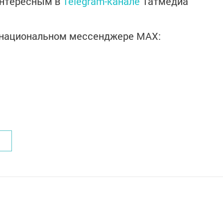
интересным в
Telegram-канале
Татмедиа
в национальном мессенджере MАХ: