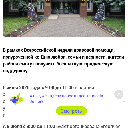
В рамках Всероссийской недели правовой помощи,
приуроченной ко Дню любви, семьи и верности, жители
района смогут получить бесплатную юридическую
поддержку.
6 июля 2026 года с 9:00 до 11:00
в здании
администрации Апастовского района будет работать
А вы уже видели новое видео Tatmedia
очная консультационная площадка. Особое внимание –
Junior?
участникам специальной военной операции и членам
Cмотреть
их семей.
А 8 июля с 9:00 до 11:00
будет организована «горячая