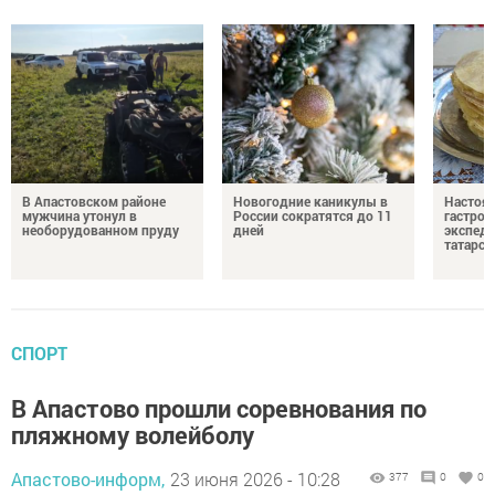
В Апастовском районе
Новогодние каникулы в
Настоя
мужчина утонул в
России сократятся до 11
гастро
необорудованном пруду
дней
экспеди
татарск
СПОРТ
В Апастово прошли соревнования по
пляжному волейболу
Апастово-информ,
23 июня 2026 - 10:28
377
0
0