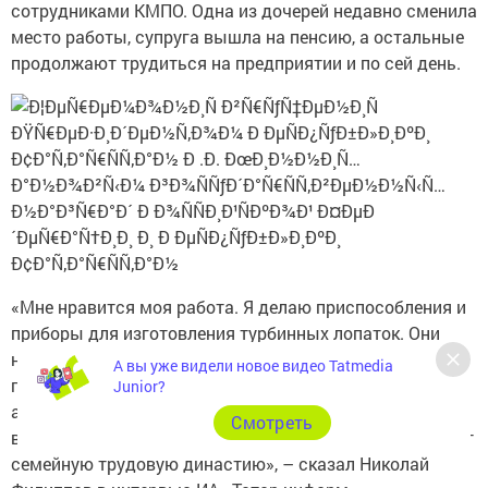
сотрудниками КМПО. Одна из дочерей недавно сменила
место работы, супруга вышла на пенсию, а остальные
продолжают трудиться на предприятии и по сей день.
«Мне нравится моя работа. Я делаю приспособления и
приборы для изготовления турбинных лопаток. Они
нужны для авиационных двигателей и применимы для
А вы уже видели новое видео Tatmedia
газоперекачки. Т. е. используются в машиностроении и
Junior?
авиационной промышленности. У меня есть четыре
Cмотреть
внука, и я надеюсь, что они, когда вырастут, продолжат
семейную трудовую династию», – сказал Николай