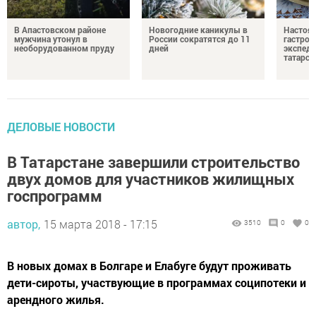
В Апастовском районе
Новогодние каникулы в
Настоя
мужчина утонул в
России сократятся до 11
гастро
необорудованном пруду
дней
экспеди
татарск
ДЕЛОВЫЕ НОВОСТИ
В Татарстане завершили строительство
двух домов для участников жилищных
госпрограмм
автор,
15 марта 2018 - 17:15
3510
0
0
В новых домах в Болгаре и Елабуге будут проживать
дети-сироты, участвующие в программах соципотеки и
арендного жилья.