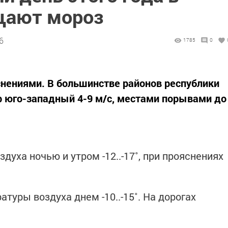
щают мороз
6
1785
0
яснениями. В большинстве районов республики
р юго-западный 4-9 м/с, местами порывами до
уха ночью и утром -12..-17˚, при прояснениях
атуры воздуха днем -10..-15˚. На дорогах