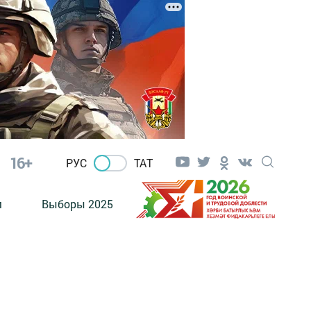
16+
РУС
ТАТ
м
Выборы 2025