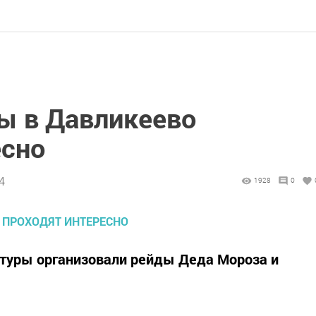
ы в Давликеево
есно
4
1928
0
ьтуры организовали рейды Деда Мороза и