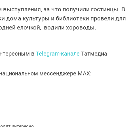
и выступления
,
за что получили гостинцы.
В
ки
дома культуры и библиотеки провели для
годней елочкой, водили хороводы.
интересным в
Telegram-канале
Татмедиа
в национальном мессенджере MАХ: