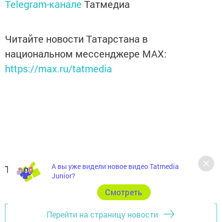
Telegram-канале
Татмедиа
Читайте новости Татарстана в
национальном мессенджере MАХ:
https://max.ru/tatmedia
А вы уже видели новое видео Tatmedia
Теги:
Junior?
ВЛАДИМИР ПУТИН
Cмотреть
Перейти на страницу новости