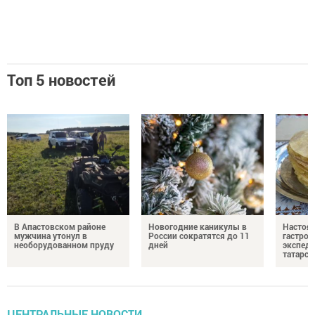
Топ 5 новостей
В Апастовском районе
Новогодние каникулы в
Настоя
мужчина утонул в
России сократятся до 11
гастро
необорудованном пруду
дней
экспеди
татарск
ЦЕНТРАЛЬНЫЕ НОВОСТИ