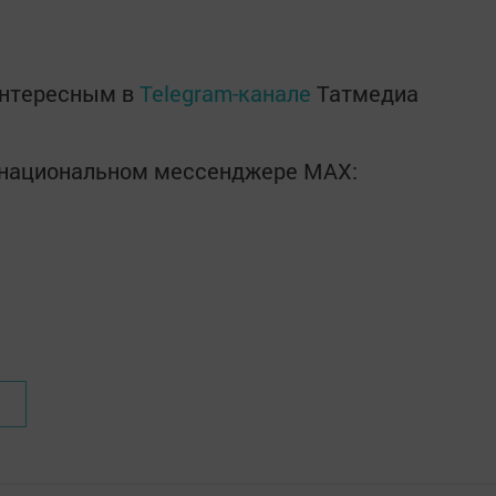
тобусы начнут перевозить жителей и гостей
лее с интервалом в полчаса до 9.30. Вернуться
удет на бесплатном трансфере, который будет
обраться до места проведения праздника можн
рейсовых автобусах.