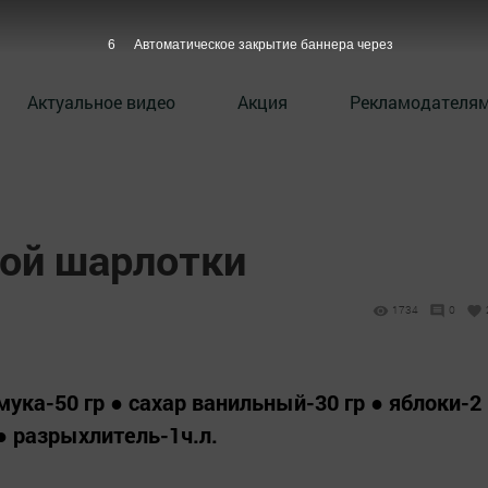
5
Автоматическое закрытие баннера через
Актуальное видео
Акция
Рекламодателя
ой шарлотки
1734
0
ука-50 гр ● сахар ванильный-30 гр ● яблоки-2
 ● разрыхлитель-1ч.л.