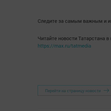
Он пояснил, что бесплатные ав
столицы РТ в 8 часов утра и да
из Никольского также можно б
работать до самого вечера. Д
будет также на коммерческих 