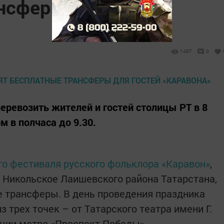
нсферы для гостей
1467
0
еревозить жителей и гостей столицы РТ в 8
м в полчаса до 9.30.
го фестиваля русского фольклора «Каравон»
,
е Никольское Лаишевского района Татарстана,
е трансферы. В день проведения праздника
 трех точек – от Татарского театра имени Г.
нции метро «Проспект Победы».