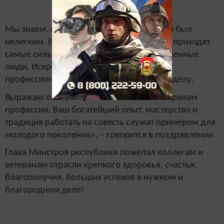
Мы знаем, во все времена труд строителя был
нелегким. В эту профессию по-прежнему приходят
самые сильные, ответственные и мужественные
люди. Искренне благодарен Вам за
профессионализм и преданность своему делу.
Выражаю особую признательность – ветеранам
профессии. Ваш богатейший опыт, мастерство и
традиция работать на совесть служат примером для
молодого поколения», ­– говорится в поздравлении.
Глава Минстроя республики пожелал коллегам и
ветеранам отрасли крепкого здоровья, счастья,
благополучия, больших успехов в нужном и
благородном деле!