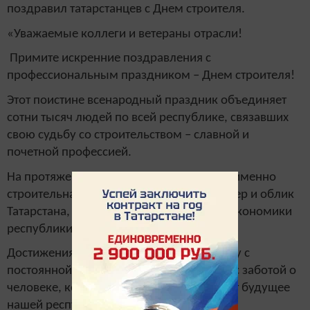
поздравил татарстанцев с Днем строителя.
«Уважаемые коллеги и ветераны отрасли!
Примите искренние поздравления с
профессиональным праздником – Днем строителя!
Этот поистине всенародный праздник объединяет
сотни тысяч людей по всей республике, связавших
свою судьбу со строительством – славной и
почетной профессией.
На протяжении нескольких десятилетий именно
строительная отрасль определяет характер и облик
Татарстана, является становым хребтом экономики
республики, её гордостью и славой.
Достижения строителей идут рука об руку с
постоянной модернизацией, а главное – с заботой о
человеке, который своим трудом создает будущее
нашей республики, нашей страны.