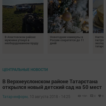
В Апастовском районе
Новогодние каникулы в
Настоя
мужчина утонул в
России сократятся до 11
гастро
необорудованном пруду
дней
экспеди
татарск
ЦЕНТРАЛЬНЫЕ НОВОСТИ
В Верхнеуслонском районе Татарстана
открылся новый детский сад на 50 мест
Татар-информ,
10 августа 2018 - 14:25
1591
0
0