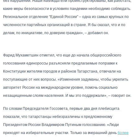
без нарушений. Наши наблюдатели проинструктированы, как работать,
какие меры безопасности в условиях пандемии необходимо соблюдать.
Региональное отделение “Единой России” – одна из самых крупных по
численности партийных организаций в стране. Я бы сказал, что и по
делам, по инициативе, по доверию граждан», – добавил он.
Фарид Мухаметшин отметил, что еще до начала общероссийского
голосования единороссы разъясняли предлагаемые поправки к
Конституции жителям городов и районов Татарстана, отвечали на
поступающие от них вопросы. «Изменения задуманы, чтобы укрепить
авторитет России на международном уровне, помочь социально
незащищенным слоям населения. И мы это поддержали», – говорит он.
По словам Председателя Госсовета, первые два дня плебисцита
показали, что татарстанцы небезразличны к предложенному
Президентом России Владимиром Путиным голосованию. «Люди
приходят на избирательные участки. Только за вчерашний день
более