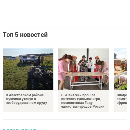
Топ 5 новостей
В Апастовском районе
В «Свияге+» прошла
Владель
мужчина утонул в
интеллектуальная игра,
памятка
необорудованном пруду
посвященная Году
африка
единства народов России