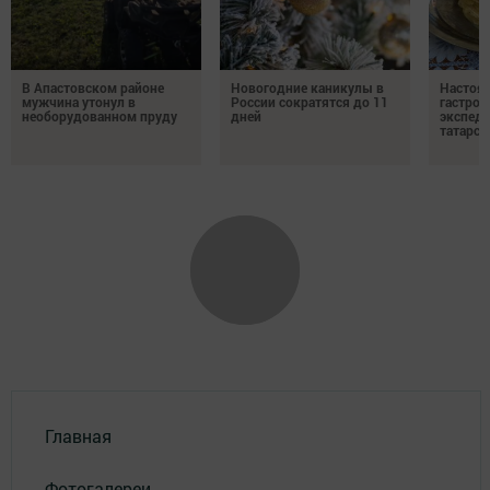
В Апастовском районе
Новогодние каникулы в
Настоя
мужчина утонул в
России сократятся до 11
гастро
необорудованном пруду
дней
экспеди
татарск
Главная
Фотогалереи