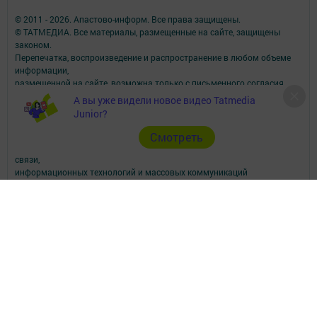
© 2011 - 2026. Апастово-информ. Все права защищены.
© ТАТМЕДИА. Все материалы, размещенные на сайте, защищены
законом.
Перепечатка, воспроизведение и распространение в любом объеме
информации,
размещенной на сайте, возможна только с письменного согласия
редакций СМИ.
А вы уже видели новое видео Tatmedia
При поддержке Республиканского агентства по печати и массовым
Junior?
коммуникациям.
Наименование СМИ: Апастово-информ
Cмотреть
СМИ зарегистрировано Федеральной службой по надзору в сфере
связи,
информационных технологий и массовых коммуникаций
запись о регистрации СМИ Эл №ФС77-73779 от 12.10.2018
зарегистрировано Федеральной службой по надзору в сфере связи,
информационных технологий и массовых коммуникаций
ФИО главного редактора: Сунгатуллина Гульнара Рустамовна
Адрес редакции: 422350, Россиийская Федерация, Республика
Татарстан, Апастовский район, п.г.т. Апастово, ул. Молодежная, д. 1
Телефон редакции: (84376) 2-13-66. Электронная почта редакции:
yolduzz@mail.ru, также на эту электронную почту можете отправить
сообщения о фактах коррупции.
Учредитель СМИ: АО «ТАТМЕДИА»