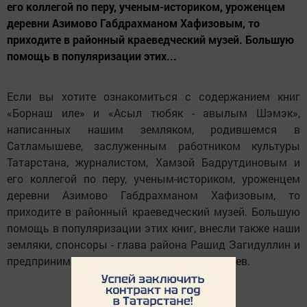
его коллегой по перу, ученым-историком, уроженцем
деревни Азимово Габдрахманом Хафизовым, то
приходите в районный краеведческий музей. Большую
помощь в популяризации этих...
Если вы хотите ознакомиться с содержанием книг
«Борнаш иле» и «Асыл тюбяк - авылым Шэмэк»,
написанных нашим земляком, родившемся в
Сатламышеве, заслуженным работником культуры
Татарстана, журналистом, Хамзой Бадрутдиновым и
его коллегой по перу, ученым-историком, уроженцем
деревни Азимово Габдрахманом Хафизовым, то
приходите в районный краеведческий музей. Большую
помощь в популяризации этих книг, внесли также наши
земляки, спонсоры - глава района Рашид Загидуллин и
предприниматель из Шемякова Марат Нуриев.