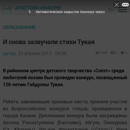
АПАСТОВО-ИНФОРМ
16+
4
Автоматическое закрытие баннера через
Газета "Звезда" - Апастовский район
ОБРАЗОВАНИЕ
И снова зазвучали стихи Тукая
автор,
25 апреля 2012 - 04:36
1389
0
0
В районном центре детского творчества «Сэлэт» среди
любителей поэзии был проведен конкурс, посвященный
126-летию Габдуллы Тукая.
Ребята, завоевавшие призовые места, приняли участие
во Всероссийском конкурсе чтецов, проведенном в
городе Казани. Дипломами конкура были награждены
Алсина Рахматуллина (Балтаево), Айгуль Зиннурова
(Ст. Юмралы), Ильнур Фасхутдинов («Сэлэт»), Нияз