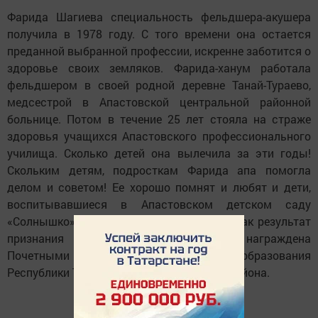
Фарида Шагиева специальность фельдшера-акушера
получила в 1978 году. С того времени она остается
преданной выбранной профессии, искренне заботится о
здоровье своих земляков. Фарида-ханум работала
фельдшером в своей родной деревне Танай-Тураево,
медсестрой в Апастовской центральной районной
больнице. Потом в течение 25 лет стояла на страже
здоровья учащихся Апастовского профессионального
училища. Сколько детей она вылечила за эти годы!
Скольким детям, подросткам Фарида апа помогла
делом и советом! Ее хорошо помнят и любят и дети,
воспитывавшиеся в Апастовском детском саду
«Солнышко», где она когда-то работала. Как результат
признания заслуг, Фарида апа была награждена
Почетными грамотами Министерства образования
Республики Татарстан и администрации района.