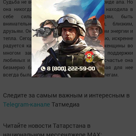
Судьба не всегда была благосклонна к Фариде апа. Но
она никогда не теряла надежды и веры, находила в
себе силы всегда улыбаться людям, быть
внимательной, чуткой к окружающим, близким,
друзьям. Она для всех являлась источником энергии и
тепла. Сегодня она довольна своей жизнью, искренне
радуется каждому новому дню. Счастье женщины во
многом зависит от любви, понимания, поддержки
любимых и дорогих ей людей. А за свое счастье она
безмерно благодарна своей семье, которая для нее
всегда была опорой, врачам, близким и коллегам.
Следите за самым важным и интересным в
Telegram-канале
Татмедиа
Читайте новости Татарстана в
национальном мессенджере MАХ: