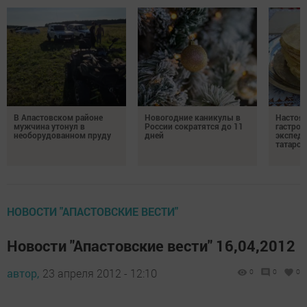
В Апастовском районе
Новогодние каникулы в
Настоя
мужчина утонул в
России сократятся до 11
гастро
необорудованном пруду
дней
экспеди
татарск
НОВОСТИ "АПАСТОВСКИЕ ВЕСТИ"
Новости "Апастовские вести" 16,04,2012
автор,
23 апреля 2012 - 12:10
0
0
0