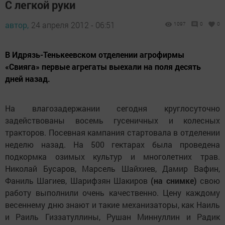
С легкой руки
автор,
24 апреля 2012 - 06:51
1097
0
0
В Идрязь-Тенькеевском отделении агрофирмы
«Свияга» первые агрегаты выехали на поля десять
дней назад.
На влагозадержании сегодня круглосуточно
задействованы восемь гусеничных и колесных
тракторов. Посевная кампания стартовала в отделении
неделю назад. На 500 гектарах была проведена
подкормка озимых культур и многолетних трав.
Николай Бусаров, Марсель Шайхиев, Дамир Вафин,
Фаниль Шагиев, Шарифзян Шакиров
(на снимке)
свою
работу выполнили очень качественно. Цену каждому
весеннему дню знают и такие механизаторы, как Наиль
и Раиль Гиззатуллины, Рушан Миннуллин и Радик