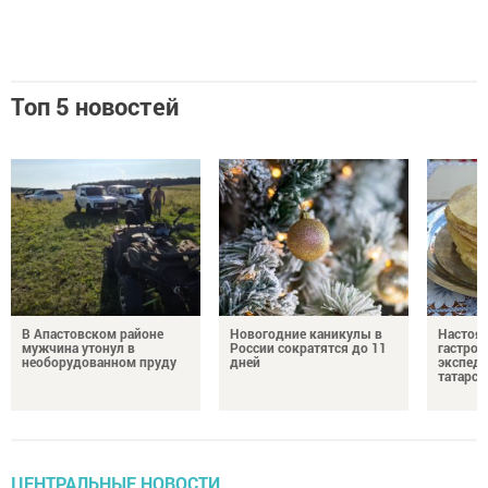
Топ 5 новостей
В Апастовском районе
Новогодние каникулы в
Настоя
мужчина утонул в
России сократятся до 11
гастро
необорудованном пруду
дней
экспеди
татарск
ЦЕНТРАЛЬНЫЕ НОВОСТИ