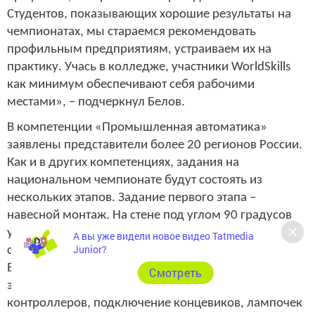
Студентов, показывающих хорошие результаты на
чемпионатах, мы стараемся рекомендовать
профильным предприятиям, устраиваем их на
практику. Учась в колледже, участники WorldSkills
как минимум обеспечивают себя рабочими
местами», – подчеркнул Белов.
В компетенции «Промышленная автоматика»
заявлены представители более 20 регионов России.
Как и в других компетенциях, задания на
национальном чемпионате будут состоять из
нескольких этапов. Задание первого этапа –
навесной монтаж. На стене под углом 90 градусов
участники должны выставить оборудование:
А вы уже видели новое видео Tatmedia
Junior?
сигнальные лампы, кабель-каналы, лотки, щиты.
Второй этап – коммутация, то есть соединение всех
Cмотреть
элементов навесного оборудования: установка
контроллеров, подключение концевиков, лампочек