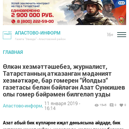
АПАСТОВО-ИНФОРМ
16+
Газета "Звезда" - Апастовский район
ГЛАВНАЯ
Өлкән хезмәттәшебез, журналист,
Татарстанның атказанган мәдәният
хезмәткәре, бар гомерен “Йолдыз“
газетасы белән бәйләгән Азат Сункишев
олы гомер бәйрәмен билгеләп узды
11 января 2019 -
Апастово-информ,
1545
0
0
16:14
Азат абый бик күпләрне иҗат дөньясына әйдәде, бик