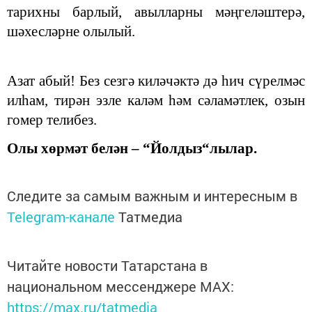
тарихны барлый, авылларны мәңгеләштерә,
шәхесләрне олылый.
Азат абый! Без сезгә киләчәктә дә һич сүрелмәс
илһам, тирән эзле каләм һәм сәламәтлек, озын
гомер телибез.
Олы хөрмәт белән – “Йолдыз“лылар.
Следите за самым важным и интересным в
Telegram-канале
Татмедиа
Читайте новости Татарстана в
национальном мессенджере MАХ:
https://max.ru/tatmedia