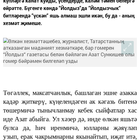
күпләргә канат куйды, үсендерде, каләм тәмен белергә
өйрәтте. Бүгенге көндә “Йолдыз“да “Йолдызчык“
битләрендә “үскән“ яшь алмаш эшли икән, бу да - аның
хезмәт җимеше.
Төгәллек, максатчанлык, башлаган эшне азакка
кадәр җиткерү, күңелендәген ак кәгазь битенә
төшермичә тынычланмау кебек сыйфатлар хас
иде Азат абыйга. Ул хәзер дә, инде өлкән яшьтә
булса да, һич иренмичә, юлларны җәяүләп
узып, ерак чакрымнарны якынайтып, иҗат итә,