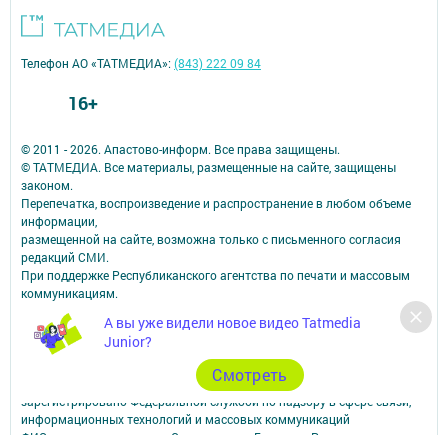
Телефон АО «ТАТМЕДИА»:
(843) 222 09 84
16+
© 2011 - 2026. Апастово-информ. Все права защищены.
© ТАТМЕДИА. Все материалы, размещенные на сайте, защищены
законом.
Перепечатка, воспроизведение и распространение в любом объеме
информации,
размещенной на сайте, возможна только с письменного согласия
редакций СМИ.
При поддержке Республиканского агентства по печати и массовым
коммуникациям.
Наименование СМИ: Апастово-информ
А вы уже видели новое видео Tatmedia
СМИ зарегистрировано Федеральной службой по надзору в сфере
Junior?
связи,
информационных технологий и массовых коммуникаций
Cмотреть
запись о регистрации СМИ Эл №ФС77-73779 от 12.10.2018
зарегистрировано Федеральной службой по надзору в сфере связи,
информационных технологий и массовых коммуникаций
ФИО главного редактора: Сунгатуллина Гульнара Рустамовна