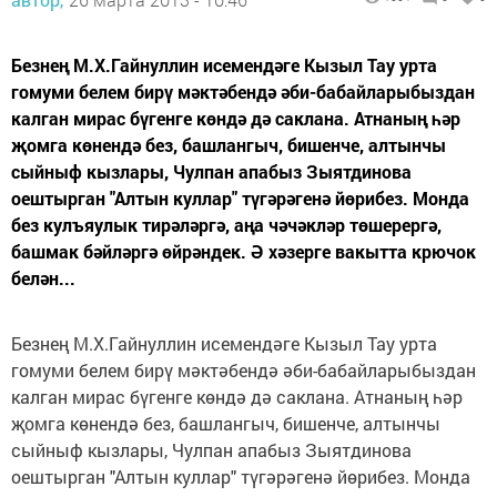
Безнең М.Х.Гайнуллин исемендәге Кызыл Тау урта
гомуми белем бирү мәктәбендә әби-бабайларыбыздан
калган мирас бүгенге көндә дә саклана. Атнаның һәр
җомга көнендә без, башлангыч, бишенче, алтынчы
сыйныф кызлары, Чулпан апабыз Зыятдинова
оештырган "Алтын куллар" түгәрәгенә йөрибез. Монда
без кулъяулык тирәләргә, аңа чәчәкләр төшерергә,
башмак бәйләргә өйрәндек. Ә хәзерге вакытта крючок
белән...
Безнең М.Х.Гайнуллин исемендәге Кызыл Тау урта
гомуми белем бирү мәктәбендә әби-бабайларыбыздан
калган мирас бүгенге көндә дә саклана. Атнаның һәр
җомга көнендә без, башлангыч, бишенче, алтынчы
сыйныф кызлары, Чулпан апабыз Зыятдинова
оештырган "Алтын куллар" түгәрәгенә йөрибез. Монда