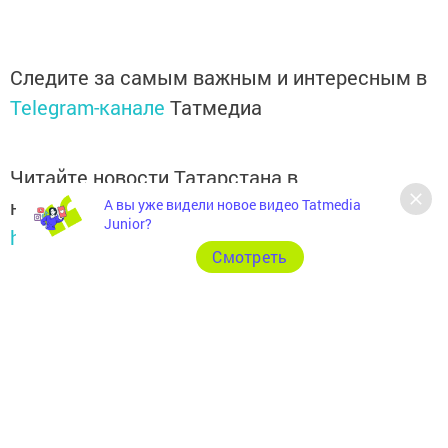
Следите за самым важным и интересным в
Telegram-канале
Татмедиа
Читайте новости Татарстана в
национальном мессенджере MАХ:
А вы уже видели новое видео Tatmedia
Junior?
https://max.ru/tatmedia
Cмотреть
Теги: