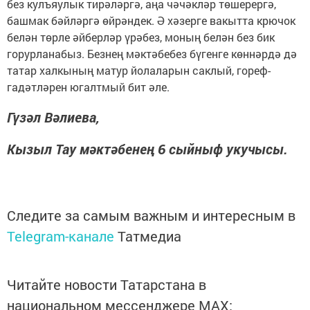
без кулъяулык тирәләргә, аңа чәчәкләр төшерергә,
башмак бәйләргә өйрәндек. Ә хәзерге вакытта крючок
белән төрле әйберләр үрәбез, моның белән без бик
горурланабыз. Безнең мәктәбебез бүгенге көннәрдә дә
татар халкының матур йолаларын саклый, гореф-
гадәтләрен югалтмый бит әле.
Гүзәл Вәлиева,
Кызыл Тау мәктәбенең 6 сыйныф укучысы.
Следите за самым важным и интересным в
Telegram-канале
Татмедиа
Читайте новости Татарстана в
национальном мессенджере MАХ: