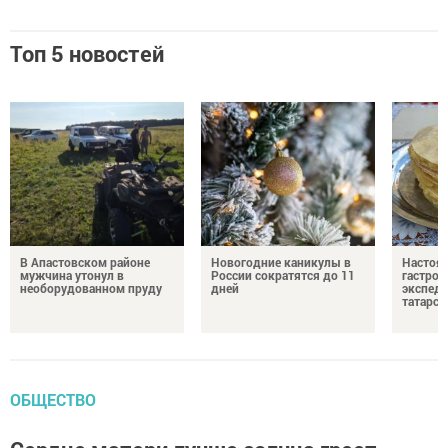
Топ 5 новостей
В Апастовском районе
Новогодние каникулы в
Настоя
мужчина утонул в
России сократятся до 11
гастро
необорудованном пруду
дней
экспеди
татарск
ОБЩЕСТВО