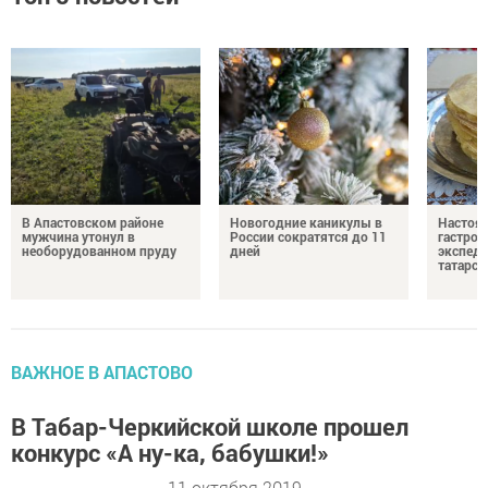
В Апастовском районе
Новогодние каникулы в
Настоя
мужчина утонул в
России сократятся до 11
гастро
необорудованном пруду
дней
экспеди
татарск
ВАЖНОЕ В АПАСТОВО
В Табар-Черкийской школе прошел
конкурс «А ну-ка, бабушки!»
11 октября 2019 -