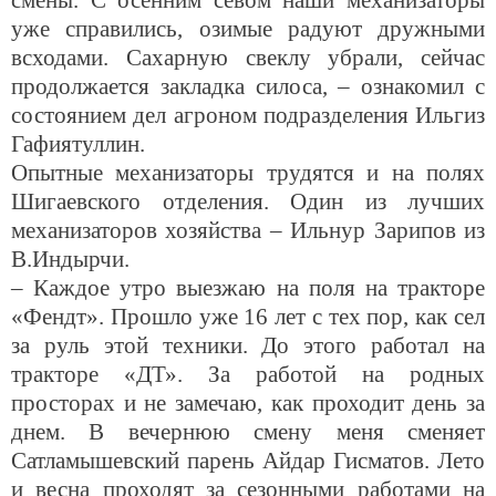
смены. С осенним севом наши механизаторы
уже справились, озимые радуют дружными
всходами. Сахарную свеклу убрали, сейчас
продолжается закладка силоса, – ознакомил с
состоянием дел агроном подразделения Ильгиз
Гафиятуллин.
Опытные механизаторы трудятся и на полях
Шигаевского отделения. Один из лучших
механизаторов хозяйства – Ильнур Зарипов из
В.Индырчи.
– Каждое утро выезжаю на поля на тракторе
«Фендт». Прошло уже 16 лет с тех пор, как сел
за руль этой техники. До этого работал на
тракторе «ДТ». За работой на родных
просторах и не замечаю, как проходит день за
днем. В вечернюю смену меня сменяет
Сатламышевский парень Айдар Гисматов. Лето
и весна проходят за сезонными работами на