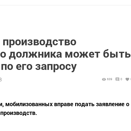
 производство
го должника может быть
по его запросу
8
639
0
ти, мобилизованных вправе подать заявление о
 производств.