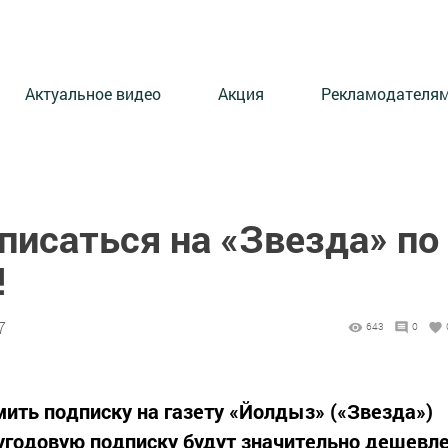
Актуальное видео
Акция
Рекламодателя
писаться на «Звезда» по
!
7
643
0
мить подписку на газету «Йолдыз» («Звезда»)
лугодовую подписку будут значительно дешевл