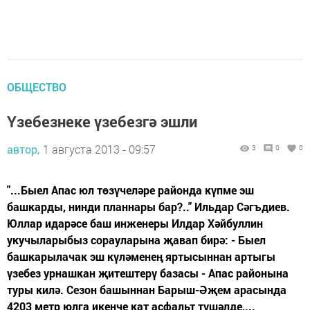
ОБЩЕСТВО
Үзебезнеке үзебезгә эшли
автор,
1 августа 2013 - 09:57
3
0
0
"...Быел Апас юл төзүчеләре районда күпме эш
башкарды, нинди планнары бар?.." Ильдар Сәгъдиев.
Юллар идарәсе баш инженеры Илдар Хәйбуллин
укучыларыбыз сорауларына җавап бирә: - Быел
башкарылачак эш күләменең яртысыннан артыгы
үзебез урнашкан җитештерү базасы - Апас районына
туры килә. Сезон башыннан Барыш-Әҗем арасында
4203 метр юлга икенче кат асфальт түшәлде,...