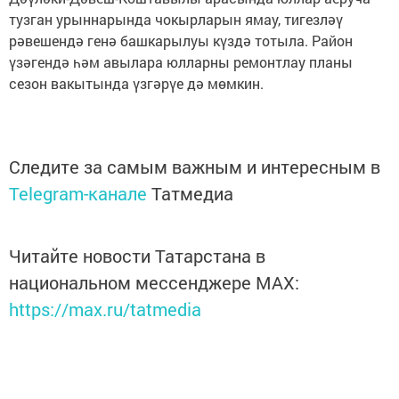
тузган урыннарында чокырларын ямау, тигезләү
рәвешендә генә башкарылуы күздә тотыла. Район
үзәгендә һәм авылара юлларны ремонтлау планы
сезон вакытында үзгәрүе дә мөмкин.
Следите за самым важным и интересным в
Telegram-канале
Татмедиа
Читайте новости Татарстана в
национальном мессенджере MАХ:
https://max.ru/tatmedia