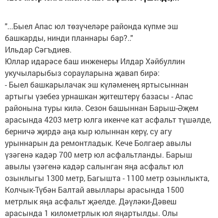
"...Быел Апас юл төзүчеләре районда күпме эш
башкарды, нинди планнары бар?.."
Ильдар Сәгъдиев.
Юллар идарәсе баш инженеры Илдар Хәйбуллин
укучыларыбыз сорауларына җавап бирә:
- Быел башкарылачак эш күләменең яртысыннан
артыгы үзебез урнашкан җитештерү базасы - Апас
районына туры килә. Сезон башыннан Барыш-Әҗем
арасында 4203 метр юлга икенче кат асфальт түшәлде,
берничә җирдә аңа кыр юлыннан керү, су агу
урыннарын да ремонтладык. Кече Болгаер авылы
үзәгенә кадәр 700 метр юл асфальтланды. Барыш
авылы үзәгенә кадәр салынган яңа асфальт юл
озынлыгы 1300 метр, Багышта - 1100 метр озынлыкта,
Колчык-Түбән Балтай авыллары арасында 1500
метрлык яңа асфальт җәелде. Дәүләки-Дәвеш
арасында 1 километрлык юл яңартылды. Олы