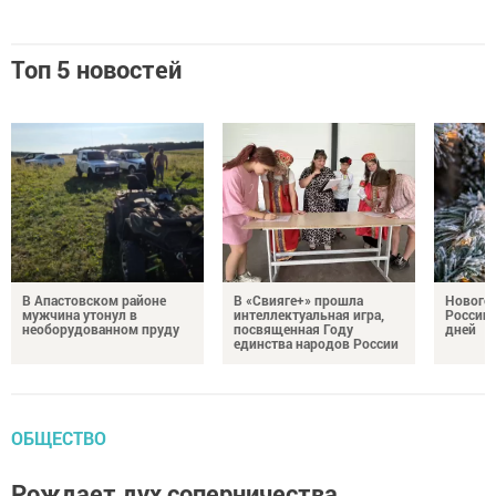
Топ 5 новостей
В Апастовском районе
В «Свияге+» прошла
Нового
мужчина утонул в
интеллектуальная игра,
России 
необорудованном пруду
посвященная Году
дней
единства народов России
ОБЩЕСТВО
Рождает дух соперничества