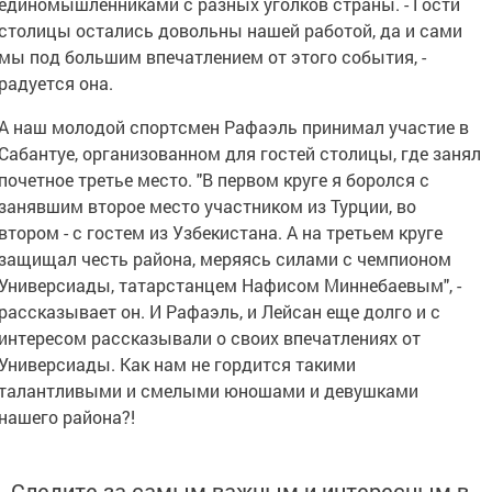
единомышленниками с разных уголков страны. - Гости
столицы остались довольны нашей работой, да и сами
мы под большим впечатлением от этого события, -
радуется она.
А наш молодой спортсмен Рафаэль принимал участие в
Сабантуе, организованном для гостей столицы, где занял
почетное третье место. "В первом круге я боролся с
занявшим второе место участником из Турции, во
втором - с гостем из Узбекистана. А на третьем круге
защищал честь района, меряясь силами с чемпионом
Универсиады, татарстанцем Нафисом Миннебаевым", -
рассказывает он. И Рафаэль, и Лейсан еще долго и с
интересом рассказывали о своих впечатлениях от
Универсиады. Как нам не гордится такими
талантливыми и смелыми юношами и девушками
нашего района?!
Следите за самым важным и интересным в