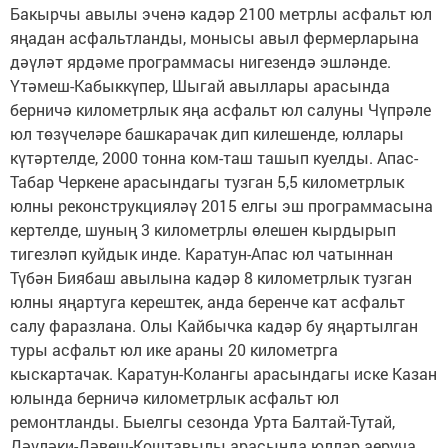
Бакырчы авылы эченә кадәр 2100 метрлы асфальт юл
яңадан асфальтланды, монысы авыл фермерларына
дәүләт ярдәме программасы нигезендә эшләнде.
Үтәмеш-Кабыккүпер, Шыгай авыллары арасында
берничә километрлык яңа асфальт юл салуны Чүпрәле
юл төзүчеләре башкарачак дип килешенде, юллары
күтәртелде, 2000 тонна ком-таш ташып куелды. Апас-
Табар Черкене арасындагы тузган 5,5 километрлык
юлны реконструкцияләү 2015 елгы эш программасына
кертелде, шуның 3 километрлы өлешен кырдырып
тигезләп куйдык инде. Каратун-Апас юл чатыннан
Түбән Биябаш авылына кадәр 8 километрлык тузган
юлны яңартуга керештек, анда беренче кат асфальт
салу фаразлана. Олы Кайбычка кадәр бу яңартылган
туры асфальт юл ике араны 20 километрга
кыскартачак. Каратун-Колангы арасындагы иске Казан
юлында берничә километрлык асфальт юл
ремонтланды. Быелгы сезонда Урта Балтай-Тутай,
Дәүләки-Дәвеш-Коштавылы арасында юллар аеруча