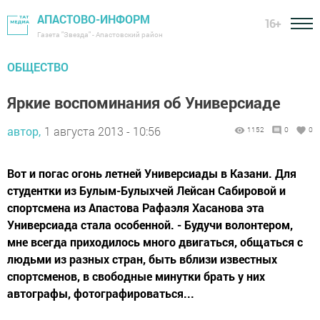
АПАСТОВО-ИНФОРМ
16+
Газета "Звезда" - Апастовский район
ОБЩЕСТВО
Яркие воспоминания об Универсиаде
автор,
1 августа 2013 - 10:56
1152
0
0
Вот и погас огонь летней Универсиады в Казани. Для
студентки из Булым-Булыхчей Лейсан Сабировой и
спортсмена из Апастова Рафаэля Хасанова эта
Универсиада стала особенной. - Будучи волонтером,
мне всегда приходилось много двигаться, общаться с
людьми из разных стран, быть вблизи известных
спортсменов, в свободные минутки брать у них
автографы, фотографироваться...