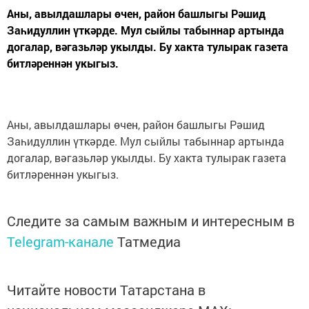
Аны, авылдашлары өчен, район башлыгы Рәшид
Заһидуллин үткәрде. Мул сыйлы табыннар артында
догалар, вәгазьләр укылды. Бу хакта тулырак газета
битләреннән укыгыз.
Аны, авылдашлары өчен, район башлыгы Рәшид
Заһидуллин үткәрде. Мул сыйлы табыннар артында
догалар, вәгазьләр укылды. Бу хакта тулырак газета
битләреннән укыгыз.
Следите за самым важным и интересным в
Telegram-канале
Татмедиа
Читайте новости Татарстана в