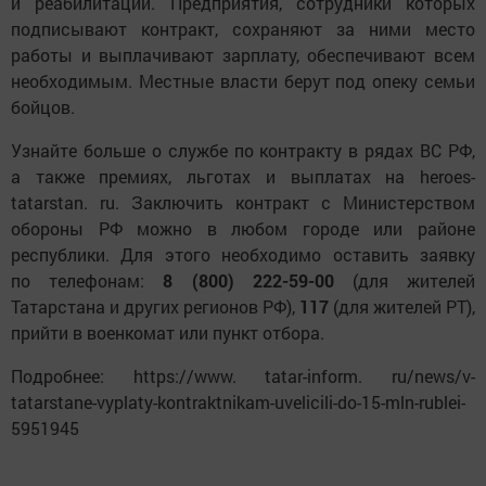
и реабилитации. Предприятия, сотрудники которых
подписывают контракт, сохраняют за ними место
работы и выплачивают зарплату, обеспечивают всем
необходимым. Местные власти берут под опеку семьи
бойцов.
Узнайте больше о службе по контракту в рядах ВС РФ,
а также премиях, льготах и выплатах на heroes-
tatarstan. ru. Заключить контракт с Министерством
обороны РФ можно в любом городе или районе
республики. Для этого необходимо оставить заявку
по телефонам:
8
(800)
222-59-00
(для жителей
Татарстана и других регионов РФ),
117
(для жителей РТ),
прийти в военкомат или пункт отбора.
Подробнее: https://www. tatar-inform. ru/news/v-
tatarstane-vyplaty-kontraktnikam-uvelicili-do-15-mln-rublei-
5951945