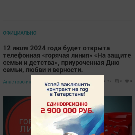
ОФИЦИАЛЬНО
12 июля 2024 года будет открыта
телефонная «горячая линия» «На защите
семьи и детства», приуроченная Дню
семьи, любви и верности.
Апастово-информ,
5 июля 2024 - 13:43
717
0
0