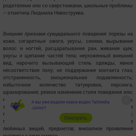
родителями или со сверстниками, школьные проблемы
– отметила Людмила Невоструева.
Внешние признаки суицидального поведения
: порезы на
коже, сигаретные ожоги, укусы, синяки, вырывание
волос и ногтей, расцарапывание ран, жевание щек,
укусы и щепание частей тела; неухоженный внешний
вид, нарочито вызывающий стиль одежды, явное
несоответствие полу; не поддержание контакта глаз,
отстраненность, эмоциональная подавленность;
избыточное количество татуировок, пирсинга,
шрамирования; резкое изменение стиля поведения или;
наличие сильных переживаний; нарушение сна,
А вы уже видели новое видео Tatmedia
аппетита; потеря интереса к окружающему; подготовка
Junior?
предметов, способных быть орудием суицида;
Cмотреть
приведение в порядок своих записей, вещей; дарение
любимых вещей, предметов; внезапное проявление
интереса к теме смерти.