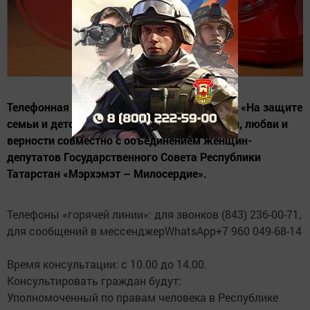
Телефонная «горячая линия» для населения «На защите
семьи и детства», приуроченную Дню семьи, любви и
верности совместно с объединением женщин-
депутатов Государственного Совета Республики
Татарстан «Мэрхэмэт – Милосердие».
Телефоны «горячей линии»: для звонков (843) 236-00-71,
для сообщений в мессенджерWhatsApp+7 960 049-68-14
Время консультации: с 10.00 до 14.00.
Консультировать граждан будут:
Уполномоченный по правам человека в Республике