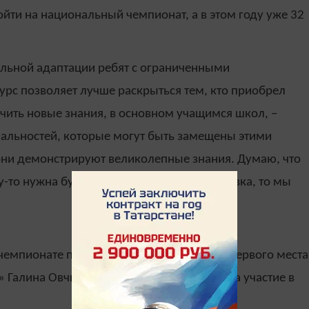
ойти на национальный чемпионат, а в этом году уже 32
альной адаптации ребят с ограниченными
урс позволяет лучше раскрыться тем, кто приобрел
чить новые знания, в основном учащимся школ, –
иальностей, которые могут быть замещены этими
они демонстрируют великолепные знания. Думаю, что
му-то нужна будет дополнительная подготовка, то мы
 чемпионате поделилась обладательница первого места
 Галина Овчинникова. Она уже принимала участие в