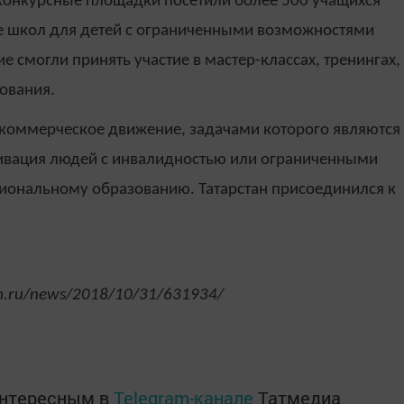
 конкурсные площадки посетили более 500 учащихся
е школ для детей с ограниченными возможностями
е смогли принять участие в мастер-классах, тренингах,
ования.
оммерческое движение, задачами которого являются
ивация людей с инвалидностью или ограниченными
иональному образованию. Татарстан присоединился к
rm.ru/news/2018/10/31/631934/
интересным в
Telegram-канале
Татмедиа