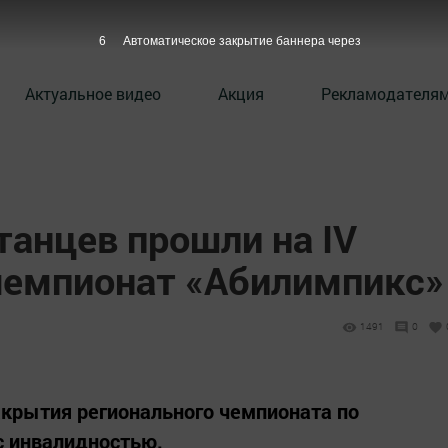
5
Автоматическое закрытие баннера через
Актуальное видео
Акция
Рекламодателя
танцев прошли на IV
емпионат «Абилимпикс»
1491
0
крытия регионального чемпионата по
с инвалидностью.