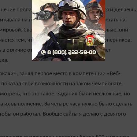
лнение пропадает, полностью погружаешься и делаешь
итывала на первое место. Сейчас цель – поехать на
 мировой. Своих соперников я увидела впервые, они
ается тем, что их не воспринимаешь как соперников,
 в отличие от других соревнований здесь нет
шка.
акакин, занял первое место в компетенции «Веб-
е показал свои возможности на таком чемпионате.
мотреть, что это такое. Задания были несложные, но
а их выполнение. За четыре часа нужно было сделать
 чтобы он работал. Вообще сайты я делаю с девятого