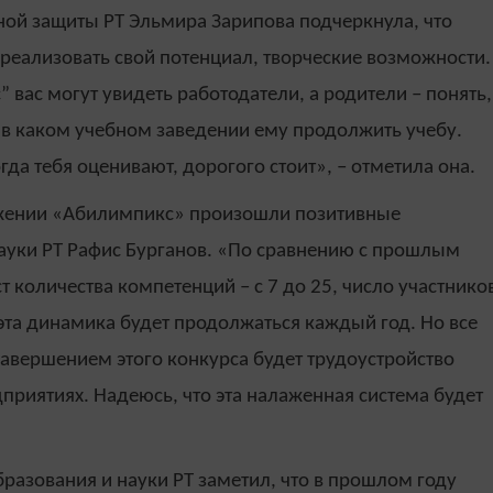
ьной защиты РТ Эльмира Зарипова подчеркнула, что
 реализовать свой потенциал, творческие возможности.
вас могут увидеть работодатели, а родители – понять,
, в каком учебном заведении ему продолжить учебу.
гда тебя оценивают, дорогого стоит», – отметила она.
ижении «Абилимпикс» произошли позитивные
ауки РТ Рафис Бурганов. «По сравнению с прошлым
количества компетенций – с 7 до 25, число участнико
 эта динамика будет продолжаться каждый год. Но все
 завершением этого конкурса будет трудоустройство
дприятиях. Надеюсь, что эта налаженная система будет
разования и науки РТ заметил, что в прошлом году