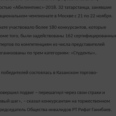
остью «Абилимпикс»-2018. 32 татарстанца, занявшие
Национальном чемпионате в Москве с 21 по 22 ноября.
нате участвовало более 180 конкурсантов, которые
роме того, были задействованы 162 сертифицированны
кспертов по компетенциям из числа представителей
ганизованы по трем категориям: «Студенты»,
победителей состоялась в Казанском торгово-
совершил подвиг – перешагнул через свои страхи и
рвый шаг», – сказал конкурсантам на торжественном
председатель Общества инвалидов РТ Рифат Ганибаев.