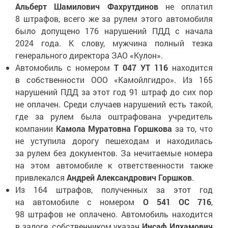
Альберт Шамилович Фахрутдинов
не оплатил
8 штрафов, всего же за рулем этого автомобиля
было допущено 176 нарушений ПДД с начала
2024 года. К слову, мужчина полный тезка
генерального директора ЗАО «Кулон».
Автомобиль с номером
Т 047 УТ 116
находится
в собственности ООО «Камойлгидро». Из 165
нарушений ПДД за этот год 91 штраф до сих пор
не оплачен. Среди случаев нарушений есть такой,
где за рулем была оштрафована учредитель
компании
Камола Муратовна Горшкова
за то, что
не уступила дорогу пешеходам и находилась
за рулем без документов. За нечитаемые номера
на этом автомобиле к ответственности также
привлекался
Андрей Александрович Горшков
.
Из 164 штрафов, полученных за этот год
на автомобиле с номером
О 541 ОС 716
,
98 штрафов не оплачено. Автомобиль находится
в залоге, собственником указан
Инсаф Илхамович