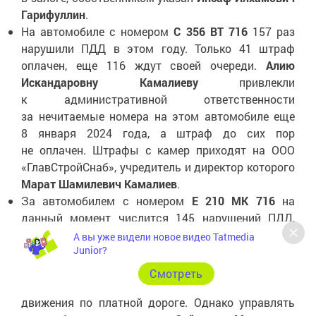
Гарифуллин
.
На автомобиле с номером
С 356 ВТ 716
157 раз
нарушили ПДД в этом году. Только 41 штраф
оплачен, еще 116 ждут своей очереди.
Алию
Искандаровну Камалиеву
привлекли
к административной ответственности
за нечитаемые номера на этом автомобиле еще
8 января 2024 года, а штраф до сих пор
не оплачен. Штрафы с камер приходят на ООО
«ГлавСтройСнаб», учредитель и директор которого
Марат Шамилевич Камалиев
.
За автомобилем с номером
Е 210 МК 716
на
данный момент числится 145 нарушений ПДД,
18 штрафов не оплачены. По данным авторов ТГ-
А вы уже видели новое видео Tatmedia
Junior?
канала, вероятным собственником его является
Миляуша Сайдашевна Галиева
. Именно на ее имя
Cмотреть
выписано последнее постановление по неуплате
движения по платной дороге. Однако управлять