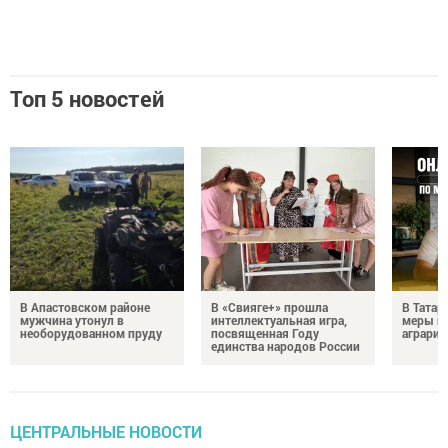
Топ 5 новостей
В Апастовском районе
В «Свияге+» прошла
В Татар
мужчина утонул в
интеллектуальная игра,
меры п
необорудованном пруду
посвященная Году
аграрие
единства народов России
ЦЕНТРАЛЬНЫЕ НОВОСТИ