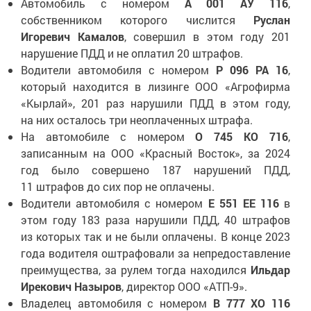
Автомобиль с номером
А 001 АУ 116
,
собственником которого числится
Руслан
Игоревич Камалов
, совершил в этом году 201
нарушение ПДД и не оплатил 20 штрафов.
Водители автомобиля с номером
Р 096 РА 16
,
который находится в лизинге ООО «Агрофирма
«Кырлай», 201 раз нарушили ПДД в этом году,
на них осталось три неоплаченных штрафа.
На автомобиле с номером
О 745 КО 716
,
записанным на ООО «Красный Восток», за 2024
год было совершено 187 нарушений ПДД,
11 штрафов до сих пор не оплачены.
Водители автомобиля с номером
Е 551 ЕЕ 116
в
этом году 183 раза нарушили ПДД, 40 штрафов
из которых так и не были оплачены. В конце 2023
года водителя оштрафовали за непредоставление
преимущества, за рулем тогда находился
Ильдар
Ирекович Назыров
, директор ООО «АТП-9».
Владелец автомобиля с номером
В 777 ХО 116