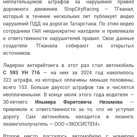
неплательщиков штрафов за нарушения правил
дорожного движения. StopCityRacing — ТГ-канал,
который в течение нескольких лет публикует видео
нарушений ПДД на дорогах Татарстана. По этим видео
сотрудники ГАИ неоднократно находили и привлекали
к ответственности нарушителей правил. Свои данные
создатели ТГ-канала собирают из открытых
источников.
Лидером антирейтинга в этот раз стал автомобиль
С 593 УН 716
— на нем за 2024 год накопилось
322 штрафа, из которых оплачены меньше половины,
всего 103. Больше двухсот штрафов так и числятся
неоплаченными. В конце июля этого года водителя —
30-летнего
Ильмира Фаритовича Низамова
—
привлекли к ответственности за то, что не уступил
дорогу. Сам автомобиль находится в лизинге,
лизингополучатель — ООО «ЭКОСИСТЕМ».
Второе место досталось автомобилю с номером