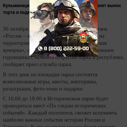
Кульминационным событием праздника станет вынос
торта и подведение итогов лотереи.
30 октября в Историческом парке Татарстана
«Россия – моя история», расположенном на
территории выставочного центра «Казанская
ярмарка», состоится официальное празднование
годовщины с момента открытия парка в республике,
сообщает пресс-служба парка.
В этот день на площадке парка состоятся
всевозможные игры, квесты, викторины,
розыгрыши, фото-зоны и подарки.
С 10.00 до 18.00 в Историческом парке будет
проводиться квест «По следам исторических
событий». Каждый посетитель сможет вспомнить
наиболее важные события истории России и
Татарстана. В это же время можно будет принять