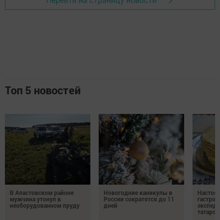
Топ 5 новостей
В Апастовском районе
Новогодние каникулы в
Настоя
мужчина утонул в
России сократятся до 11
гастро
необорудованном пруду
дней
экспеди
татарск