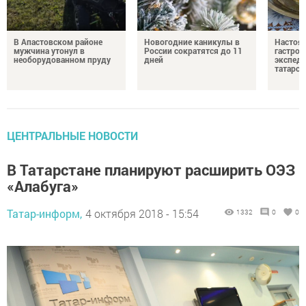
В Апастовском районе
Новогодние каникулы в
Настоя
мужчина утонул в
России сократятся до 11
гастро
необорудованном пруду
дней
экспеди
татарск
ЦЕНТРАЛЬНЫЕ НОВОСТИ
В Татарстане планируют расширить ОЭЗ
«Алабуга»
Татар-информ,
4 октября 2018 - 15:54
1332
0
0