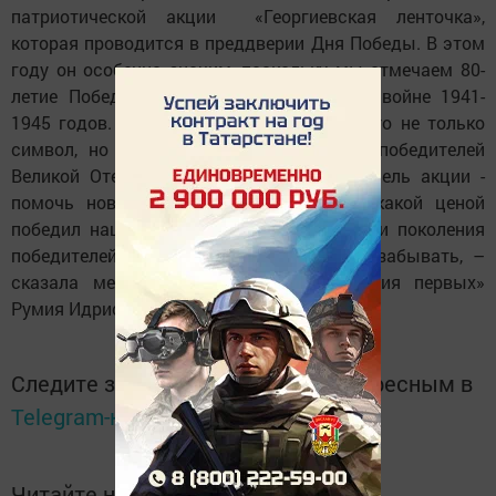
патриотической акции «Георгиевская ленточка»,
которая проводится в преддверии Дня Победы. В этом
году он особенно значим, поскольку мы отмечаем 80-
летие Победы в Великой Отечественной войне 1941-
1945 годов. «Георгиевская ленточка» – это не только
символ, но и знак уважения к подвигу победителей
Великой Отечественной войны. Главная цель акции -
помочь новому поколению не забыть, какой ценой
победил наш народ, что мы – наследники поколения
победителей, и что мы не должны это забывать, –
сказала межрайонный куратор «Движения первых»
Румия Идрисова.
Следите за самым важным и интересным в
Telegram-канале
Татмедиа
Читайте новости Татарстана в