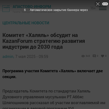
АПАСТОВО-ИНФОРМ
16+
5
Автоматическое закрытие баннера через
Газета "Звезда" - Апастовский район
ЦЕНТРАЛЬНЫЕ НОВОСТИ
Комитет «Халяль» обсудит на
KazanForum стратегию развития
индустрии до 2030 года
admin,
7 мая 2025 - 09:59
343
0
0
Программа участия Комитета «Халяль» включает две
секции.
Председатель Комитета по стандартам Халяль
Духовного управления мусульман РТ Аббяс
Шляпошников рассказал об участии возглавляемой им
организации в деловой программе XVI