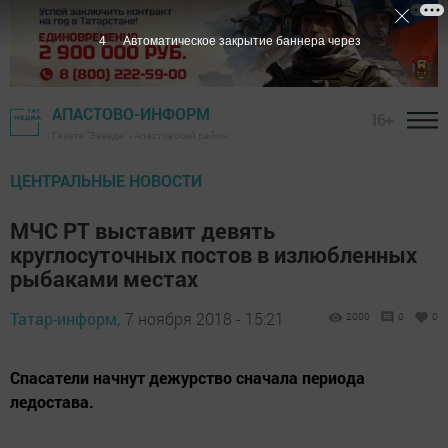
3
Автоматическое закрытие баннера через
АПАСТОВО-ИНФОРМ
16+
Газета "Звезда" - Апастовский район
ЦЕНТРАЛЬНЫЕ НОВОСТИ
МЧС РТ выставит девять
круглосуточных постов в излюбленных
рыбаками местах
Татар-информ,
7 ноября 2018 - 15:21
2000
0
0
Спасатели начнут дежурство сначала периода
ледостава.