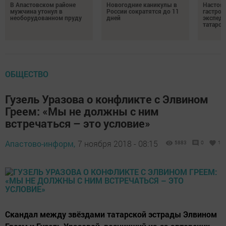
В Апастовском районе
Новогодние каникулы в
Настоя
мужчина утонул в
России сократятся до 11
гастро
необорудованном пруду
дней
экспеди
татарск
ОБЩЕСТВО
Гузель Уразова о конфликте с Элвином
Греем: «Мы не должны с ним
встречаться – это условие»
Апастово-информ,
7 ноября 2018 - 08:15
5883
0
1
Скандал между звёздами татарской эстрады Элвином