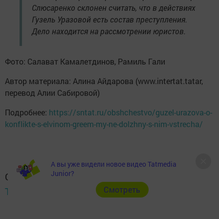
Слюсаренко склонен считать, что в действиях
Гузель Уразовой есть состав преступления.
Дело находится на рассмотрении юристов.
Фото: Салават Камалетдинов, Рамиль Гали
Автор материала: Алина Айдарова (www.intertat.tatar,
перевод Алии Сабировой)
Подробнее:
https://sntat.ru/obshchestvo/guzel-urazova-o-
konflikte-s-elvinom-greem-my-ne-dolzhny-s-nim-vstrecha/
А вы уже видели новое видео Tatmedia
Junior?
Следите за самым важным и интересным в
Cмотреть
Telegram-канале
Татмедиа