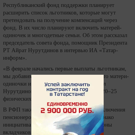
Республиканский фонд поддержки планирует
расширить список льготников, которые могут
претендовать на получение компенсаций через
фонд. В их число планируют включить матерей-
одиночек и многодетные семьи. Об этом рассказал
председатель совета фонда, помощник Президента
РТ Айрат Нурутдинов в интервью ИА «Татар-
информ».
«В феврале начались первые выплаты льготникам,
мы добавим к ним еще две категории – это матери-
одиночки и многодетные семьи», – сказал
Нурутдинов и добавил, что речь идет о 20–25
физических лицах.
В РФП также обсуждали возможность включения
пенсионеров в категорию льготников, однако
инициатива не нашла поддержки со стороны
вкладчиков.