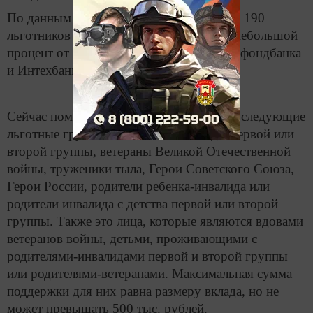
По данным собеседника агентства, почти 190
льготников получили выплаты, но «это небольшой
процент от всего реестра кредиторов Татфондбанка
и Интехбанка».
Сейчас помощь от РФП могут получить следующие
льготные группы населения: инвалиды первой или
второй группы, ветераны Великой Отечественной
войны, труженики тыла, Герои Советского Союза,
Герои России, родители ребенка-инвалида или
родители инвалида с детства первой или второй
группы. Также это лица, которые являются вдовами
ветеранов войны, детьми, проживающими с
родителями-инвалидами первой и второй группы
или родителями-ветеранами. Максимальная сумма
поддержки для них равна размеру вклада, но не
может превышать 500 тыс. рублей.