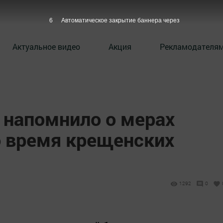
5
Автоматическое закрытие баннера через
Актуальное видео
Акция
Рекламодателя
 напомнило о мерах
о время крещенских
1292
0