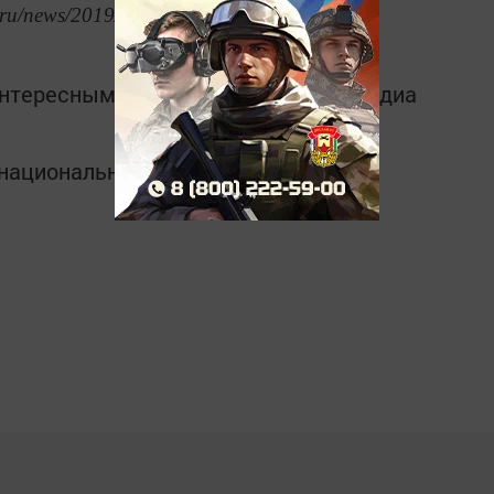
.ru/news/2019/01/11/638751/
интересным в
Telegram-канале
Татмедиа
в национальном мессенджере MАХ: