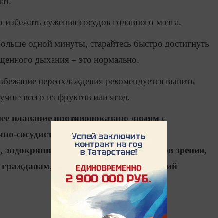
ат.
ы избежать сужения сосудов головного мозга.
 больше одной минуты, старайтесь быстро достигнуть
щенного дыхания – это нормально.
избежание переохлаждения рекомендуется выпить
учше всего из фруктов или ягод.
ее плавание противопоказано людям с
чно-сосудистой системы, центральной и
 эндокринной системы, а также органов зрения,
 гражданам, страдающим от заболеваний