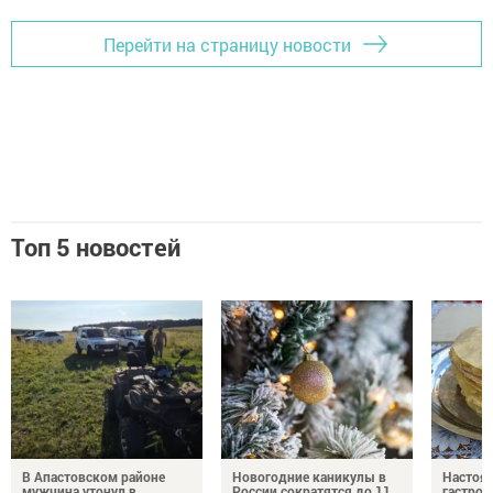
Перейти на страницу новости
Топ 5 новостей
В Апастовском районе
Новогодние каникулы в
Настоя
мужчина утонул в
России сократятся до 11
гастро