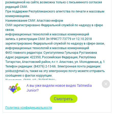
размещенной на сайте, возможна только с письменного согласия
редакций СМИ.
При поддержке Республиканского агентства по печати и массовым
коммуникациям.
Наименование СМИ: Апастово-информ
СМИ зарегистрировано Федеральной службой по надзору в сфере
связи,
информационных технологий и массовых коммуникаций
запись о регистрации СМИ Эл №ФС77-73779 от 12.10.2018
зарегистрировано Федеральной службой по надзору в сфере связи,
информационных технологий и массовых коммуникаций
ФИО главного редактора: Сунгатуллина Гульнара Рустамовна
Адрес редакции: 422350, Россиийская Федерация, Республика
Татарстан, Апастовский район, п.г.т. Апастово, ул. Молодежная, д. 1
Телефон редакции: (84376) 2-13-66. Электронная почта редакции:
yolduzz@mail.ru, также на эту электронную почту можете отправить
сообщения о фактах коррупции.
Учредитель СМИ: АО «ТАТМЕДИА»
А вы уже видели новое видео Tatmedia
Антикоррупционная политика
Junior?
АО «ТАТМЕДИА» использует «cookie»
для персонализации сервисов и
Cмотреть
удобства пользователей сайтом.
Использование «cookie» можно отменить в настройках браузера.
Политика конфиденциальности