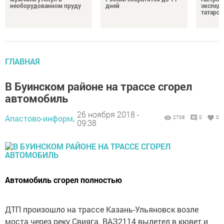
необорудованном пруду
дней
экспеди
татарск
ГЛАВНАЯ
В Буинском районе на трассе сгорел
автомобиль
26 ноября 2018 -
Апастово-информ,
2708
0
0
09:38
Автомобиль сгорел полностью
ДТП произошло на трассе Казань-Ульяновск возле
моста через реку Свияга. ВАЗ2114 вылетел в кювет и