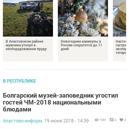
В Апастовском районе
Новогодние каникулы в
Настоя
мужчина утонул в
России сократятся до 11
гастро
необорудованном пруду
дней
экспеди
татарск
В РЕСПУБЛИКЕ
Болгарский музей-заповедник угостил
гостей ЧМ-2018 национальными
блюдами
Апастово-информ,
19 июня 2018 - 14:39
1051
0
0