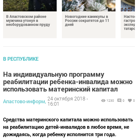
В Апастовском районе
Новогодние каникулы в
Настоя
мужчина утонул в
России сократятся до 11
гастро
необорудованном пруду
дней
экспеди
татарск
В РЕСПУБЛИКЕ
На индивидуальную программу
реабилитации ребенка-инвалида можно
использовать материнский капитал
24 октября 2018 -
Апастово-информ,
1230
0
0
16:01
Средства материнского капитала можно использовать
на реабилитацию детей-инвалидов в любое время, не
дожидаясь, когда ребенку исполнится три года.