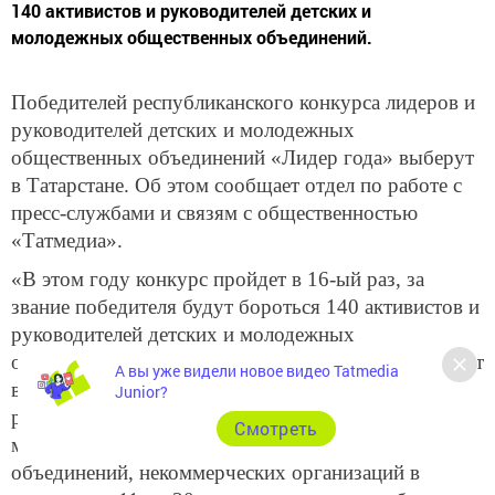
140 активистов и руководителей детских и
молодежных общественных объединений.
Победителей республиканского конкурса лидеров и
руководителей детских и молодежных
общественных объединений «Лидер года» выберут
в Татарстане. Об этом сообщает отдел по работе с
пресс-службами и связям с общественностью
«Татмедиа».
«В этом году конкурс пройдет в 16-ый раз, за
звание победителя будут бороться 140 активистов и
руководителей детских и молодежных
общественных объединений. „Лидер года“ проходит
А вы уже видели новое видео Tatmedia
в 9 номинациях. В нем принимаю участие
Junior?
руководители межрегиональных, региональных,
Cмотреть
местных детских и молодежных общественных
объединений, некоммерческих организаций в