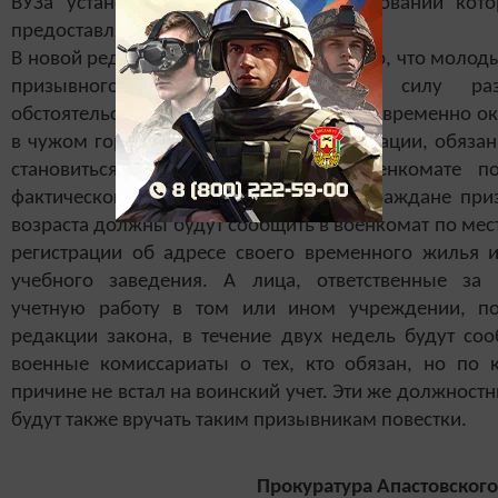
ВУЗа установленного образца, на основании кот
предоставляется отсрочка от армии.
В новой редакции закона предусмотрено, что молод
призывного возраста, которые в силу раз
обстоятельств, например, учебы в ВУЗе, временно о
в чужом городе и не имеют там регистрации, обяза
становиться на воинский учет в военкомате п
фактического проживания. При этом граждане при
возраста должны будут сообщить в военкомат по мес
регистрации об адресе своего временного жилья и
учебного заведения. А лица, ответственные за 
учетную работу в том или ином учреждении, п
редакции закона, в течение двух недель будут соо
военные комиссариаты о тех, кто обязан, но по к
причине не встал на воинский учет. Эти же должност
будут также вручать таким призывникам повестки.
Прокуратура Апастовского