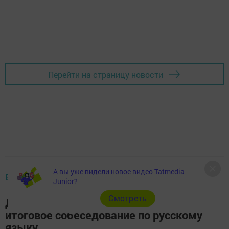
Перейти на страницу новости
А вы уже видели новое видео Tatmedia
ВАЖНОЕ В АПАСТОВО
Junior?
Cмотреть
Девятиклассники района прошли
итоговое собеседование по русскому
языку