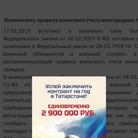
Изменились правила воинского учета иногородних 
17.02.2019 вступают в законную силу пол
Федерального закона от 06.02.2019 8-ФЗ, которым 
изменения в Федеральный закон от 28.03.1998 № 5
воинской обязанности и военной службе» в 
регламентирующей правила воинского учета иног
граждан.
В нынешней редакции Федерального закона от 28.03
53-ФЗ «О воинской обязанности и военной с
предусмотрено, что иногородние призывники
отмечаться в военном комиссариате по фактическом
пребывания в случае, если они отсутствуют п
регистрации более трех месяцев. Также им пре
сообщать в военкомат о месте нового пребы
ежегодно представлять в военный комиссариат спр