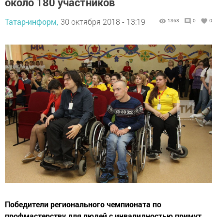
около 180 участников
Татар-информ,
30 октября 2018 - 13:19
1363
0
0
Победители регионального чемпионата по
профмастерству для людей с инвалидностью примут