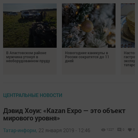
В Апастовском районе
Новогодние каникулы в
Настоя
мужчина утонул в
России сократятся до 11
гастро
необорудованном пруду
дней
экспеди
татарск
ЦЕНТРАЛЬНЫЕ НОВОСТИ
Дэвид Хоуи: «Kazan Expo — это объект
мирового уровня»
Татар-информ,
22 января 2019 - 12:46
1227
0
0