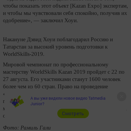
чтобы показать этот объект [Kazan Expo] экспертам,
и чтобы мы чувствовали себя спокойно, получив их
одобрение», — заключил Хоуи.
Накануне Дэвид Хоуи поблагодарил Россию и
Татарстан за высокий уровень подготовки к
WorldSkills-2019.
Мировой чемпионат по профессиональному
мастерству WorldSkills Kazan 2019 пройдет с 22 по
27 августа. Его участниками станут 1600 человек
более чем из 60 стран. Право на проведение
«рабочего» чемпионата мира город получил в 2015
А вы уже видели новое видео Tatmedia
году по результатам голосования всех стран-членов
Junior?
международного движения WorldSkills International,
Cмотреть
опередив Париж и Шарлеруа.
Фото: Рамиль Гали