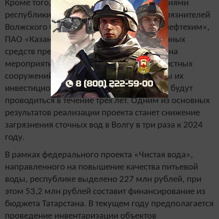
Кроме того, промышленными предприятиями
республики, включенными в топ-200 загрязнителей
Волжского бассейна (ПАО «Нижнекамскнефтехим»,
ПАО «Казаньоргсинтез»), за счет собственных
средств предусмотрено 3,1 млрд рублей на
мероприятия по реконструкции своих очистных
сооружений. Эти средства предусмотрены их
инвестиционными программами. Работы будут
проводиться в течение трех лет. Одним из основных
результатов реализации проекта станет снижение
загрязнения сточных вод в Волгу в три раза к 2024
году.
В рамках федерального проекта «Чистая вода»,
направленного на повышение качества питьевой
воды, республике выделено 227 млн рублей, при
этом 53,2 млн рублей составит финансирование из
бюджета Татарстана. В текущем году предполагается
проведение инвентаризации объектов