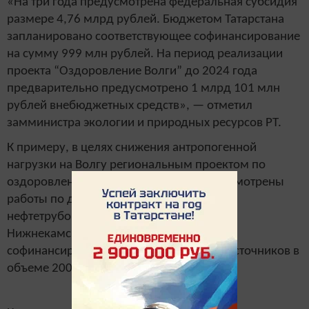
«На три года предусмотрена федеральная субсидия
размере 4,76 млрд рублей. Бюджетом Татарстана
запланировано соответствующее софинансирование
на сумму 999 млн рублей. На период реализации
проекта “Оздоровление Волги” до 2024 года
предварительно предусмотрено 1 млрд 101 млн
рублей внебюджетных средств», — отметил
замминистра экологии и природных ресурсов РТ.
К примеру, в целях снижения антропогенной
нагрузки на Волгу региональным проектом по
оздоровлению Волги в 2020 году предусмотрены
работы по демонтажу бездействующих
нефтетрубопроводов, расположенных в
Нижнекамском водохранилище, с
софинансированием из внебюджетных источников в
объеме 200 млн рублей от АО «РИТЭК».