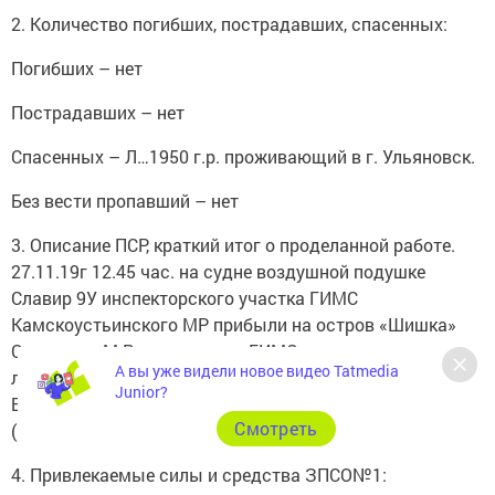
2. Количество погибших, пострадавших, спасенных:
Погибших – нет
Пострадавших – нет
Спасенных – Л…1950 г.р. проживающий в г. Ульяновск.
Без вести пропавший – нет
3. Описание ПСР, краткий итог о проделанной работе.
27.11.19г 12.45 час. на судне воздушной подушке
Славир 9У инспекторского участка ГИМС
Камскоустьинского МР прибыли на остров «Шишка»
Спасского М.Р. совместно с ГИМС, эвакуировали с
А вы уже видели новое видео Tatmedia
льдины рыбака, переправили пострадавшего в
Junior?
Болгары на пристань и передали начальнику ПСЧ -132
Cмотреть
(Болгары).
4. Привлекаемые силы и средства ЗПСО№1: