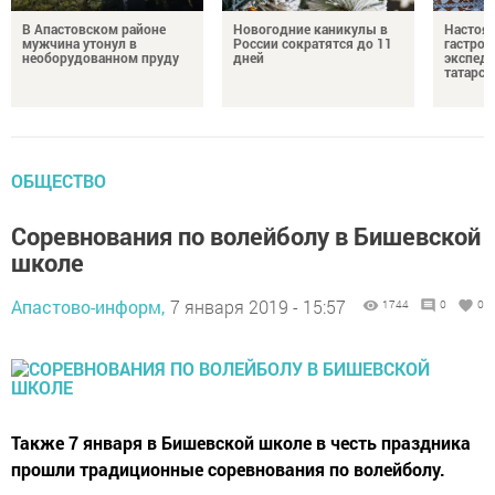
В Апастовском районе
Новогодние каникулы в
Настоя
мужчина утонул в
России сократятся до 11
гастро
необорудованном пруду
дней
экспеди
татарск
ОБЩЕСТВО
Соревнования по волейболу в Бишевской
школе
Апастово-информ,
7 января 2019 - 15:57
1744
0
0
Также 7 января в Бишевской школе в честь праздника
прошли традиционные соревнования по волейболу.